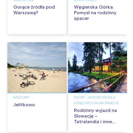
Gorące źródła pod
Węgierska Górka.
Warszawą?
Pomysł na rodzinny
spacer
KASZUBY
ŚWIAT - WYCIECZKI DLA
DZIECI PO CAŁYM ŚWIECIE
Jelitkowo
Rodzinny wyjazd na
Słowację –
Tatralandia i inne
atrakcje