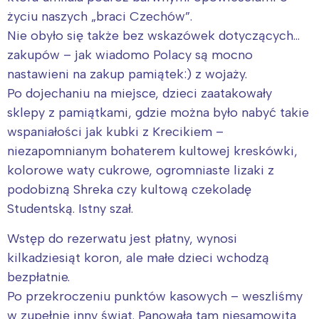
życiu naszych „braci Czechów”.
Nie obyło się także bez wskazówek dotyczących…
zakupów – jak wiadomo Polacy są mocno
nastawieni na zakup pamiątek:) z wojaży.
Po dojechaniu na miejsce, dzieci zaatakowały
sklepy z pamiątkami, gdzie można było nabyć takie
wspaniałości jak kubki z Krecikiem –
niezapomnianym bohaterem kultowej kreskówki,
kolorowe waty cukrowe, ogromniaste lizaki z
podobizną Shreka czy kultową czekoladę
Studentską. Istny szał.
Wstęp do rezerwatu jest płatny, wynosi
kilkadziesiąt koron, ale małe dzieci wchodzą
bezpłatnie.
Po przekroczeniu punktów kasowych – weszliśmy
w zupełnie inny świat. Panowała tam niesamowita