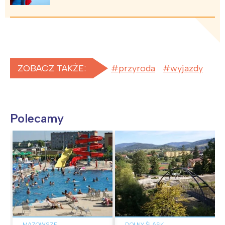
ZOBACZ TAKŻE:
przyroda
wyjazdy
Polecamy
MAZOWSZE
DOLNY ŚLĄSK