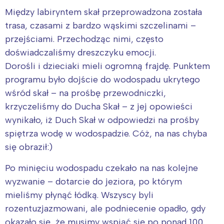
Między labiryntem skał przeprowadzona została
trasa, czasami z bardzo wąskimi szczelinami –
przejściami. Przechodząc nimi, często
doświadczaliśmy dreszczyku emocji.
Interesują mnie wydarzenia z
Dorośli i dzieciaki mieli ogromną frajdę. Punktem
tego regionu:
programu było dojście do wodospadu ukrytego
wśród skał – na prośbę przewodniczki,
krzyczeliśmy do Ducha Skał – z jej opowieści
Warszawa
Śląsk
wynikało, iż Duch Skał w odpowiedzi na prośby
Łódź
Kraków
spiętrza wodę w wodospadzie. Cóż, na nas chyba
Trójmiasto
Południe
się obraził:)
Poznań
Północ
Po minięciu wodospadu czekało na nas kolejne
Wrocław
Wszystkie
wyzwanie – dotarcie do jeziora, po którym
mieliśmy płynąć łódką. Wszyscy byli
Wybieram
rozentuzjazmowani, ale podniecenie opadło, gdy
okazało się, że musimy wspiąć się po ponad 100