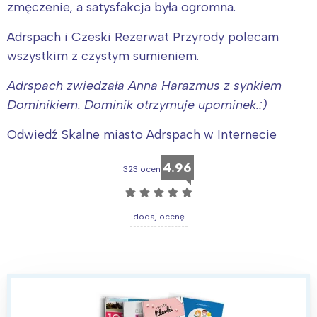
zmęczenie, a satysfakcja była ogromna.
Adrspach i Czeski Rezerwat Przyrody polecam
wszystkim z czystym sumieniem.
Adrspach zwiedzała Anna Harazmus z synkiem
Dominikiem. Dominik otrzymuje upominek.:)
Odwiedź Skalne miasto Adrspach w Internecie
4.96
323 ocen
☆
☆
☆
☆
☆
dodaj ocenę