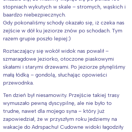
stopniach wykutych w skale – stromych, wąskich i
baardzo niebezpiecznych.
Gdy pokonaliśmy schody okazało się, iż czeka nas
zejście w dół ku jeziorze znów po schodach. Tym
razem grupie poszło lepiej:)
Roztaczający się wokół widok nas powalił –
szmaragdowe jeziorko, otoczone piaskowymi
skałami i starymi drzewami. Po jeziorze płynęliśmy
małą łódką – gondolą, słuchając opowieści
przewodnka.
Ten dzień był niesamowity. Przejście takiej trasy
wymuszało pewną dyscypilnę, ale nie było to
trudne, nawet dla mojego syna – który już
zapowiedział, że w przyszłym roku jedziemy na
wakacje do Adrspachu! Cudowne widoki łagodziły