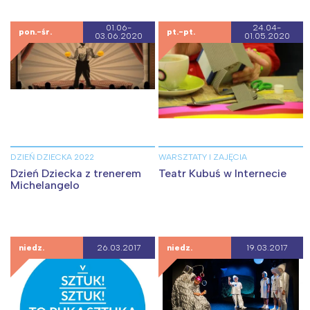
01.06-
24.04-
pon.-śr.
pt.-pt.
03.06.2020
01.05.2020
DZIEŃ DZIECKA 2022
WARSZTATY I ZAJĘCIA
Dzień Dziecka z trenerem
Teatr Kubuś w Internecie
Michelangelo
niedz.
26.03.2017
niedz.
19.03.2017