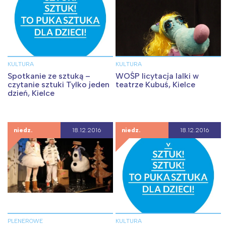
KULTURA
KULTURA
Spotkanie ze sztuką –
WOŚP licytacja lalki w
czytanie sztuki Tylko jeden
teatrze Kubuś, Kielce
dzień, Kielce
niedz.
18.12.2016
niedz.
18.12.2016
PLENEROWE
KULTURA
Interesują mnie wydarzenia z