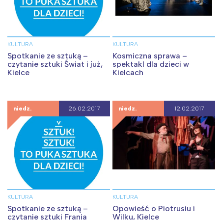
KULTURA
KULTURA
Spotkanie ze sztuką –
Kosmiczna sprawa –
czytanie sztuki Świat i już,
spektakl dla dzieci w
Kielce
Kielcach
niedz.
26.02.2017
niedz.
12.02.2017
KULTURA
KULTURA
Spotkanie ze sztuką –
Opowieść o Piotrusiu i
czytanie sztuki Frania
Wilku, Kielce