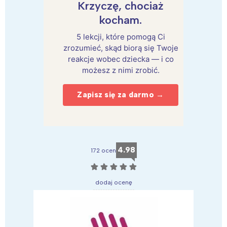
Krzyczę, chociaż
kocham.
5 lekcji, które pomogą Ci
zrozumieć, skąd biorą się Twoje
reakcje wobec dziecka — i co
możesz z nimi zrobić.
Zapisz się za darmo →
4.98
172 ocen
☆
☆
☆
☆
☆
dodaj ocenę