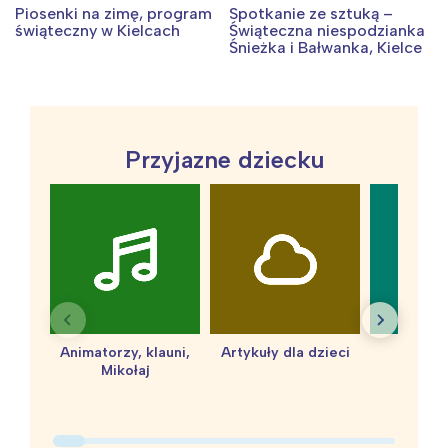
Piosenki na zimę, program
Spotkanie ze sztuką –
tego regionu:
świąteczny w Kielcach
Świąteczna niespodzianka
Śnieżka i Bałwanka, Kielce
Warszawa
Śląsk
Łódź
Kraków
Trójmiasto
Południe
Przyjazne dziecku
Poznań
Północ
Wrocław
Wszystkie
Wybieram
Animatorzy, klauni,
Artykuły dla dzieci
baby 
Mikołaj