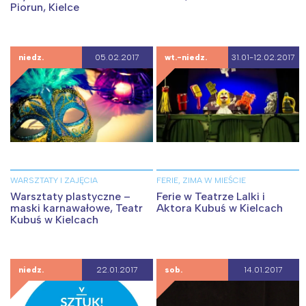
Piorun, Kielce
niedz.
05.02.2017
wt.-niedz.
31.01-12.02.2017
WARSZTATY I ZAJĘCIA
FERIE, ZIMA W MIEŚCIE
Warsztaty plastyczne –
Ferie w Teatrze Lalki i
maski karnawałowe, Teatr
Aktora Kubuś w Kielcach
Kubuś w Kielcach
niedz.
22.01.2017
sob.
14.01.2017