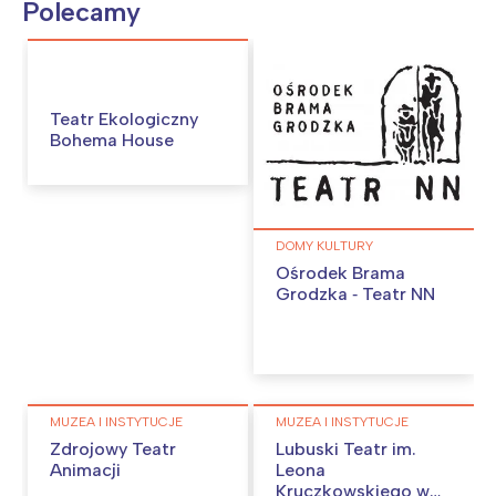
Polecamy
Teatr Ekologiczny
Bohema House
DOMY KULTURY
Ośrodek Brama
Grodzka ‐ Teatr NN
Interesują mnie wydarzenia z
MUZEA I INSTYTUCJE
MUZEA I INSTYTUCJE
tego regionu:
Zdrojowy Teatr
Lubuski Teatr im.
Animacji
Leona
Kruczkowskiego w