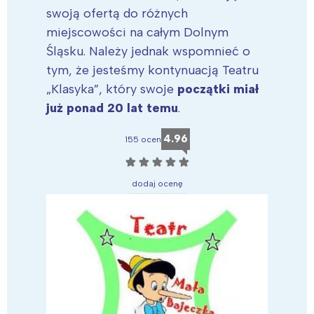
swoją ofertą do różnych
miejscowości na całym Dolnym
Śląsku. Należy jednak wspomnieć o
tym, że jesteśmy kontynuacją Teatru
„Klasyka”, który swoje
początki miał
już ponad 20 lat temu
.
4.96
155 ocen
☆
☆
☆
☆
☆
dodaj ocenę