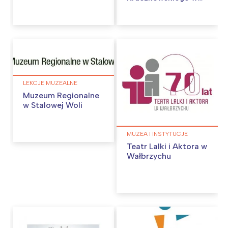
Warszawa
Śląsk
Zielonej Górze
Łódź
Kraków
Trójmiasto
Południe
Poznań
Północ
Wrocław
Wszystkie
LEKCJE MUZEALNE
Wybieram
Muzeum Regionalne
w Stalowej Woli
MUZEA I INSTYTUCJE
Teatr Lalki i Aktora w
Wałbrzychu