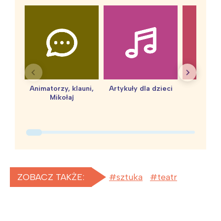
Animatorzy, klauni,
Artykuły dla dzieci
baby 
Mikołaj
ZOBACZ TAKŻE:
sztuka
teatr