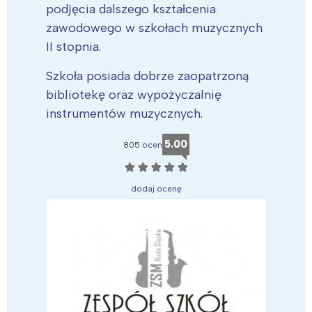
podjęcia dalszego kształcenia
zawodowego w szkołach muzycznych
II stopnia.
Szkoła posiada dobrze zaopatrzoną
bibliotekę oraz wypożyczalnię
instrumentów muzycznych.
5.00
805 ocen
☆
☆
☆
☆
☆
dodaj ocenę