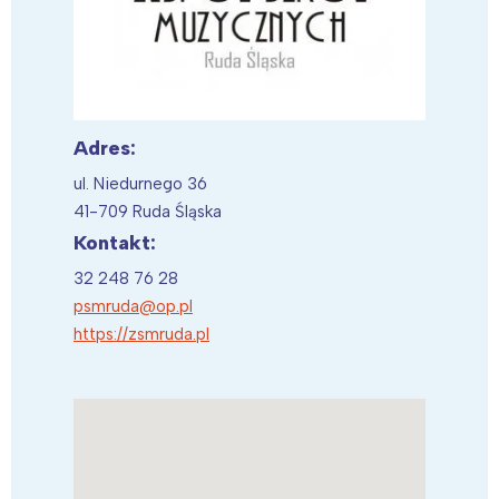
Interesują mnie wydarzenia z
Adres:
tego regionu:
ul. Niedurnego 36
41-709 Ruda Śląska
Kontakt:
Warszawa
Śląsk
Łódź
Kraków
32 248 76 28
psmruda@op.pl
Trójmiasto
Południe
https://zsmruda.pl
Poznań
Północ
Wrocław
Wszystkie
Wybieram