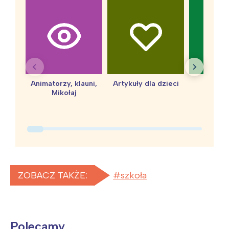
Animatorzy, klauni,
Artykuły dla dzieci
baby 
Mikołaj
ZOBACZ TAKŻE:
szkoła
Polecamy