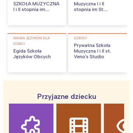
SZKOŁA MUZYCZNA
Muzyczna I i II
I i II stopnia im.
stopnia im St.
Grzegorza
Moniuszki
Fitelberga
NAUKA JĘZYKÓW DLA
SZKOŁY
DZIECI
Prywatna Szkoła
Egida Szkoła
Muzyczna I i II st.
Języków Obcych
Veno′s Studio
Przyjazne dziecku