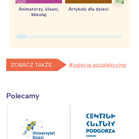
Animatorzy, klauni,
Artykuły dla dzieci
baby 
Mikołaj
ZOBACZ TAKŻE:
zajęcia pozalekcyjne
Polecamy