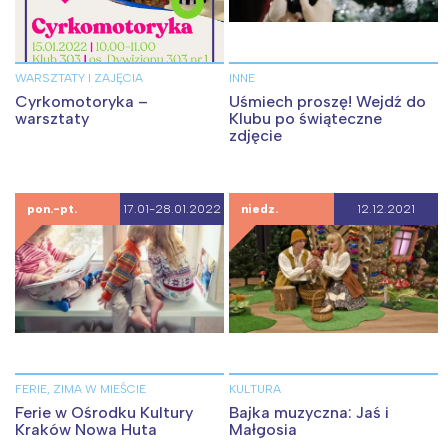
WARSZTATY I ZAJĘCIA
INNE
Cyrkomotoryka –
Uśmiech proszę! Wejdź do
warsztaty
Klubu po świąteczne
zdjęcie
pon.-pt.
17.01-28.01.2022
niedz.
12.12.2021
FERIE, ZIMA W MIEŚCIE
KULTURA
Ferie w Ośrodku Kultury
Bajka muzyczna: Jaś i
Kraków Nowa Huta
Małgosia