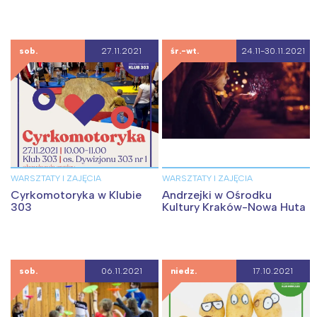
sob.
27.11.2021
śr.-wt.
24.11-30.11.2021
WARSZTATY I ZAJĘCIA
WARSZTATY I ZAJĘCIA
Cyrkomotoryka w Klubie
Andrzejki w Ośrodku
303
Kultury Kraków-Nowa Huta
sob.
06.11.2021
niedz.
17.10.2021