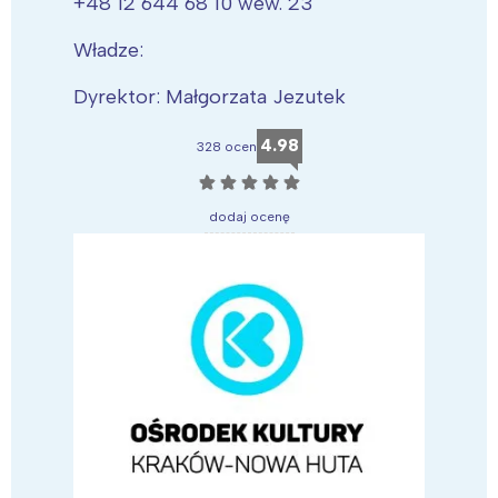
+48 12 644 68 10 wew. 23
Władze:
Dyrektor: Małgorzata Jezutek
4.98
328 ocen
☆
☆
☆
☆
☆
dodaj ocenę