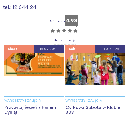
tel.: 12 644 24
4.98
561 ocen
☆
☆
☆
☆
☆
dodaj ocenę
niedz.
15.09.2024
sob.
18.01.2025
WARSZTATY I ZAJĘCIA
WARSZTATY I ZAJĘCIA
Przywitaj jesień z Panem
Cyrkowa Sobota w Klubie
Dynią!
303