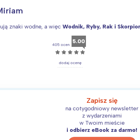
rójmiasto
Południe
Miriam
oznań
Północ
rocław
Wszystkie
sują znaki wodne, a więc
Wodnik, Ryby, Rak i Skorpio
Wybieram
5.00
405 ocen
☆
☆
☆
☆
☆
dodaj ocenę
Zapisz się
na cotygodniowy newsletter
z wydarzeniami
w Twoim mieście
i odbierz eBook za darmo!