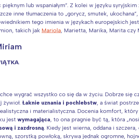
 pięknym lub wspaniałym”. Z kolei w języku syryjskim 
zcze inne tłumaczenia to „gorycz, smutek, ukochana”,
wiednikiem tego imienia w językach europejskich jest 
mion, takich jak
Mariola
, Marietta, Marika, Marita czy 
Miriam
WIĄTKA
.
chce wygrać wszystko co się da w życiu. Dobrze się c
j żywioł.
Łaknie uznania i pochlebstw
, a świat postrz
ealistyczna i materialistyczna. Docenia komfort, któr
ku jest
wymagająca
, to ona pragnie być tą, która „nos
sową i zazdrosną
. Kiedy jest wierna, oddana i szczer
towną, szorstką powłoką, skrywa jednak ogromne, hojn