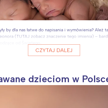
yły by dla nas łatwe do napisania i wymówienia? Ależ tak
leonora (TUTAJ zobacz znaczenie tego imienia) – bar
odzące od Świętego...
CZYTAJ DALEJ
awane dzieciom w Polsc