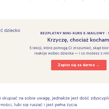
BEZPŁATNY MINI-KURS E-MAILOWY · 
Krzyczę, chociaż kocham
5 lekcji, które pomogą Ci zrozumieć, skąd bio
reakcje wobec dziecka — i co możesz z nim
Zapisz się za darmo →
Interesują mnie wydarzenia z tego regionu
arszawa
Śląsk
i skupiać na sobie uwagę, jednakże jest dość zdyscypl
ódź
Kraków
ści, lubi się ruszać i jest pełna życia.