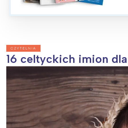
CZYTELNIA
16 celtyckich imion dla