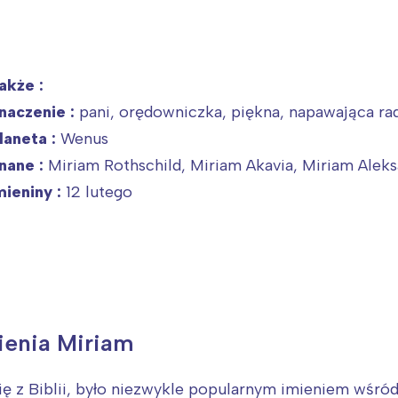
akże :
naczenie :
pani, orędowniczka, piękna, napawająca ra
laneta :
Wenus
nane :
Miriam Rothschild, Miriam Akavia, Miriam Ale
mieniny :
12 lutego
mienia Miriam
ę z Biblii, było niezwykle popularnym imieniem wśród