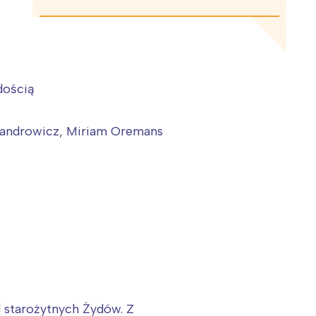
dością
ksandrowicz, Miriam Oremans
 starożytnych Żydów. Z