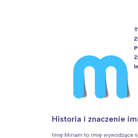
T
Z
P
Z
I
Historia i znaczenie i
Imię Miriam to imię wywodzące si