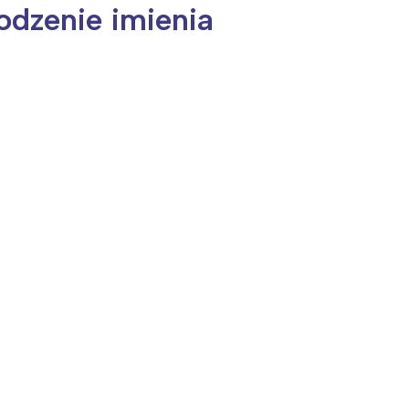
odzenie imienia
ia i jej płatki
Pszczoła i kwitnący ul