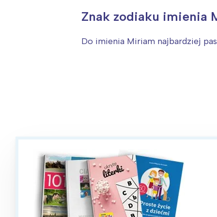
T
Znak zodiaku imienia 
P
W
Do imienia Miriam najbardziej pa