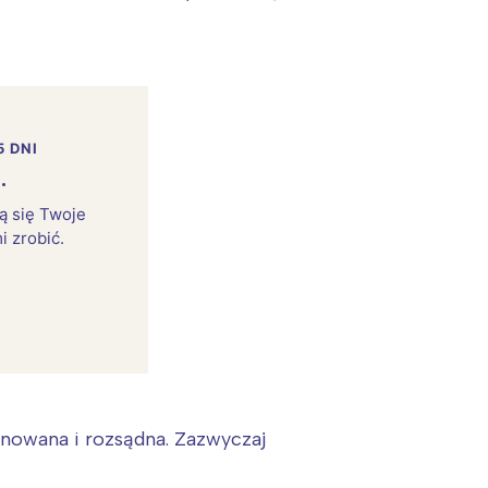
5 DNI
.
rą się Twoje
i zrobić.
:
inowana i rozsądna. Zazwyczaj