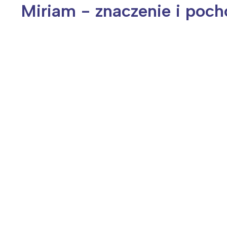
Miriam - znaczenie i poch
Wiosenny koncert ptaków na płocie
Kwitnąca wiśn