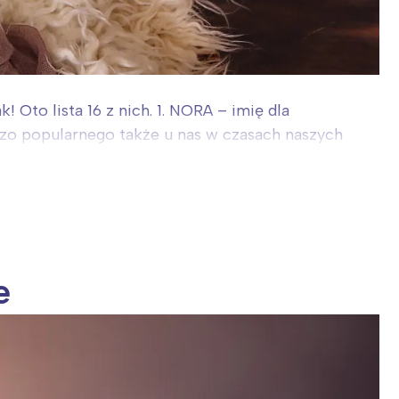
! Oto lista 16 z nich. 1. NORA – imię dla
dzo popularnego także u nas w czasach naszych
e