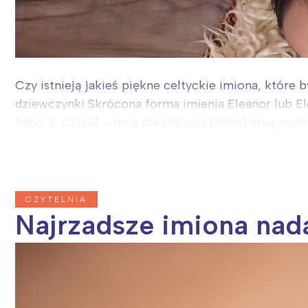
Czy istnieją jakieś piękne celtyckie imiona, które b
dziewczynki Skrócona forma imienia Eleanor lub E
babć. 2. COLM – imię dla chłopca [Kolm] Imię poch
CZYTELNIA
Najrzadsze imiona nad