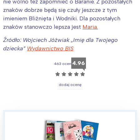
nie wolno też zapomnieć o Baranie. Z pozostałych
znaków dobrze będą się czuły jeszcze z tym
imieniem Bliźnięta i Wodniki. Dla pozostałych
znaków stanowczo lepsza jest
Maria.
Źródło: Wojciech Jóźwiak „Imię dla Twojego
dziecka”
Wydawnictwo BIS
4.96
463 ocen
☆
☆
☆
☆
☆
dodaj ocenę
Interesują mnie wydarzenia z