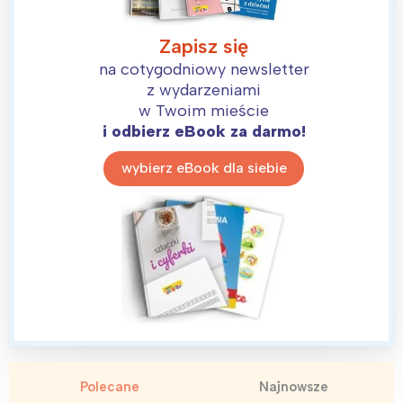
tego regionu:
Zapisz się
na cotygodniowy newsletter
Warszawa
Śląsk
z wydarzeniami
Łódź
Kraków
w Twoim mieście
Trójmiasto
Południe
i odbierz eBook za darmo!
Poznań
Północ
wybierz eBook dla siebie
Wrocław
Wszystkie
Wybieram
Polecane
Najnowsze