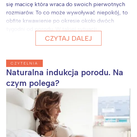
się macicę która wraca do swoich pierwotnych
rozmiarów. To co może wywoływać niepokój, to
obfite krwawienie po okresie około dwóch
tygodni od porodu. W takiej sytuacji...
CZYTAJ DALEJ
CZYTELNIA
Naturalna indukcja porodu. Na
czym polega?