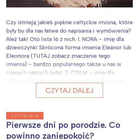
Czy istnieją jakieś piękne celtyckie imiona, które
były by dla nas łatwe do napisania i wymówienia?
Ależ tak! Oto lista 16 z nich. 1. NORA – imię dla
dziewczynki Skrócona forma imienia Eleanor lub
Eleonora (TUTAJ zobacz znaczenie tego
imienia) – bardzo popularnego także u nas w
czasach naszych babć. 2. COLM – imię dla
chłopca [Kolm] Imię pochodzące od Świętego...
CZYTAJ DALEJ
CZYTELNIA
Pierwsze dni po porodzie. Co
powinno zaniepokoić?