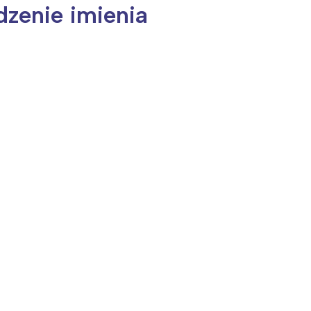
dzenie imienia
ia i jej płatki
Pszczoła i kwitnący ul