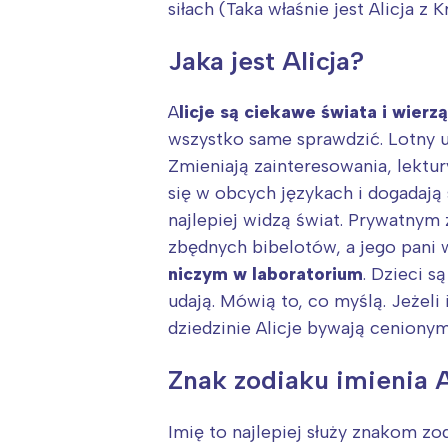
T
siłach (Taka właśnie jest Alicja z 
P
Jaka jest Alicja?
W
A
licje są ciekawe świata i wie
wszystko same sprawdzić. Lotny 
Zmieniają zainteresowania, lektu
się w obcych językach i dogadaj
najlepiej widzą świat. Prywatnym 
zbędnych bibelotów, a jego pani 
niczym w laboratorium
. Dzieci 
udają. Mówią to, co myślą. Jeżel
dziedzinie Alicje bywają cenionym
Znak zodiaku imienia A
Imię to najlepiej służy znakom z