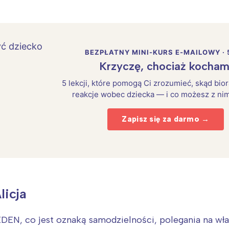
BEZPŁATNY MINI-KURS E-MAILOWY · 
Krzyczę, chociaż kocham
5 lekcji, które pomogą Ci zrozumieć, skąd bio
reakcje wobec dziecka — i co możesz z nim
Zapisz się za darmo →
Interesują mnie wydarzenia z tego regionu
licja
arszawa
Śląsk
ódź
Kraków
EDEN, co jest oznaką samodzielności, polegania na włas