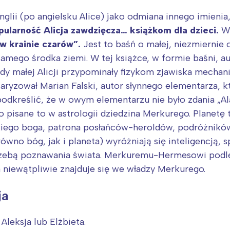
Anglii (po angielsku Alice) jako odmiana innego imieni
ularność Alicja zawdzięcza… książkom dla dzieci.
W 
 w krainie czarów”.
Jest to baśń o małej, niezmiernie
samego środka ziemi. W tej książce, w formie baśni, a
y małej Alicji przypominały fizykom zjawiska mechanik
aryzował Marian Falski, autor słynnego elementarza, k
podkreślić, że w owym elementarzu nie było zdania „Al
łowo pisane to w astrologii dziedzina Merkurego. Plane
iego boga, patrona posłańców-heroldów, podróżników,
ówno bóg, jak i planeta) wyróżniają się inteligencją, 
trzebą poznawania świata. Merkuremu-Hermesowi podle
ja niewątpliwie znajduje się we władzy Merkurego.
ja
Aleksja lub Elżbieta.