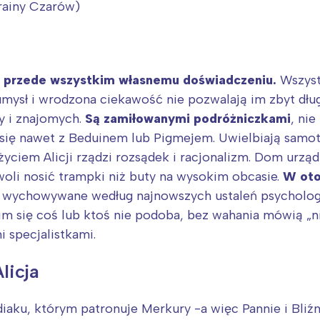
rójmiasto
Południe
Krainy Czarów)
oznań
Północ
rocław
Wszystkie
rzą przede wszystkim własnemu doświadczeniu.
Wszyst
Wybieram
umysł i wrodzona ciekawość nie pozwalają im zbyt dł
ry i znajomych.
Są zamiłowanymi podróżniczkami
, ni
ą się nawet z Beduinem lub Pigmejem. Uwielbiają samo
życiem Alicji rządzi rozsądek i racjonalizm. Dom urząd
woli nosić trampki niż buty na wysokim obcasie.
W oto
są wychowywane według najnowszych ustaleń psychologó
i im się coś lub ktoś nie podoba, bez wahania mówią „
i specjalistkami.
licja
odiaku, którym patronuje Merkury -a więc Pannie i Bli