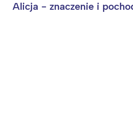
Alicja - znaczenie i pocho
Wiosenny koncert ptaków na płocie
Kwitnąca wiśn