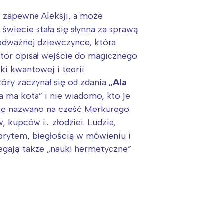
a, zapewne Aleksji, a może
świecie stała się słynna za sprawą
 odważnej dziewczynce, która
utor opisał wejście do magicznego
i kwantowej i teorii
tóry zaczynał się od zdania
„Ala
a ma kota” i nie wiadomo, kto je
tę tę nazwano na cześć Merkurego
 kupców i… złodziei. Ludzie,
sprytem, biegłością w mówieniu i
gają także „nauki hermetyczne”