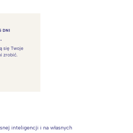
5 DNI
.
rą się Twoje
i zrobić.
:
nej inteligencji i na własnych