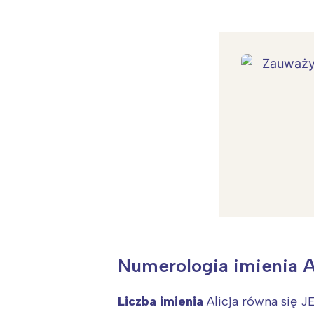
Numerologia imienia A
W
Ł
Liczba imienia
Alicja równa się J