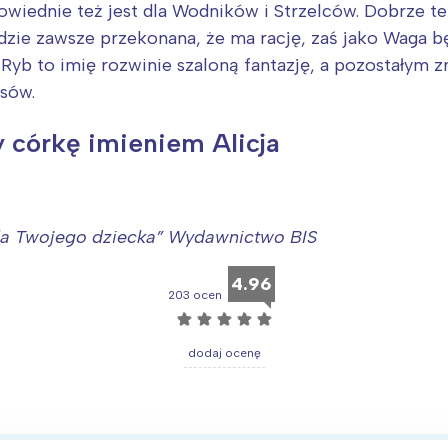
owiednie też jest dla Wodników i Strzelców. Dobrze t
dzie zawsze przekonana, że ma rację, zaś jako Waga b
Ryb to imię rozwinie szaloną fantazję, a pozostałym 
esów.
 córkę imieniem Alicja
dla Twojego dziecka” Wydawnictwo BIS
4.96
203 ocen
☆
☆
☆
☆
☆
dodaj ocenę