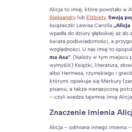
Alicja to imię, które powstało w 
Aleksandry
lub
Elżbiety.
Swoją pop
książeczki Lewisa Carolla
„Alicja
wpadła do dziury głębokiej aż do 
świata podświadomości, a przygod
względności. U nas imię to spopul
ma Asa”
. (Należy w tym miejscu 
wymyślił.) Książki, literatura, s
albo Hermesa, rzymskiego i greck
którymi opiekuje się Merkury (zar
pisaniu, a także nienasyconą po
– czyli wiedza tajemna. Imię Alic
Znaczenie imienia Alic
Alicja – odmiana innego imienia – 