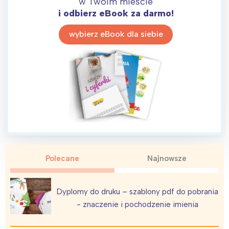
w Twoim mieście
i odbierz eBook za darmo!
Warszawa
Śląsk
wybierz eBook dla siebie
Łódź
Kraków
Trójmiasto
Południe
Poznań
Północ
Wrocław
Wszystkie
Wybieram
Polecane
Najnowsze
Dyplomy do druku – szablony pdf do pobrania
- znaczenie i pochodzenie imienia