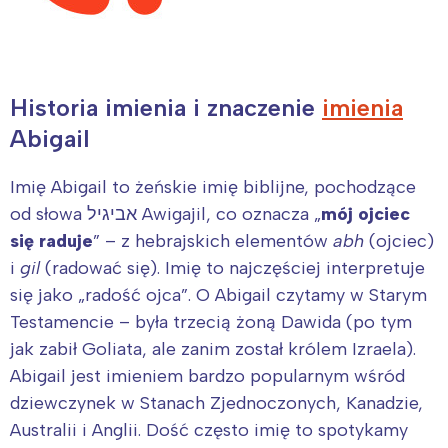
Historia imienia i znaczenie
imienia
Abigail
Imię Abigail to żeńskie imię biblijne, pochodzące
od słowa אביגיל Awigajil, co oznacza „
mój ojciec
się raduje
” – z hebrajskich elementów
abh
(ojciec)
i
gil
(radować się). Imię to najczęściej interpretuje
się jako „radość ojca”. O Abigail czytamy w Starym
Testamencie – była trzecią żoną Dawida (po tym
jak zabił Goliata, ale zanim został królem Izraela).
Abigail jest imieniem bardzo popularnym wśród
dziewczynek w Stanach Zjednoczonych, Kanadzie,
Australii i Anglii. Dość często imię to spotykamy