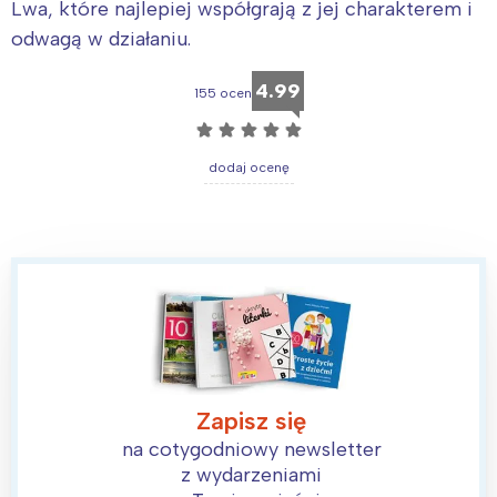
Lwa, które najlepiej współgrają z jej charakterem i
odwagą w działaniu.
4.99
155 ocen
☆
☆
☆
☆
☆
dodaj ocenę
Zapisz się
Interesują mnie wydarzenia z
na cotygodniowy newsletter
z wydarzeniami
tego regionu: