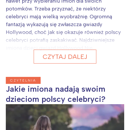
nawet przy wybieraniu imion dla swoich
potomków. Trzeba przyznać, że niektórzy
celebryci mają wielką wyobraźnię. Ogromną
fantazją wykazują się zwłaszcza gwiazdy
Hollywood, choć jak się okazuje również polscy
celebryci potrafią zaskakiwać. Najdziwniejsze
imiona dzieci gwiazd Hollywood Nie...
CZYTAJ DALEJ
CZYTELNIA
Jakie imiona nadają swoim
dzieciom polscy celebryci?