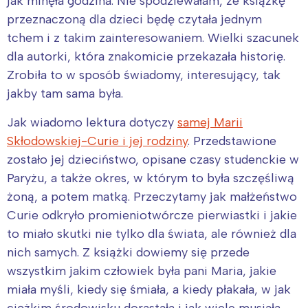
jak minęła godzina. Nie spodziewałam, że książkę
przeznaczoną dla dzieci będę czytała jednym
tchem i z takim zainteresowaniem. Wielki szacunek
dla autorki, która znakomicie przekazała historię.
Zrobiła to w sposób świadomy, interesujący, tak
jakby tam sama była.
Jak wiadomo lektura dotyczy
samej Marii
Skłodowskiej-Curie i jej rodziny
. Przedstawione
zostało jej dzieciństwo, opisane czasy studenckie w
Paryżu, a także okres, w którym to była szczęśliwą
żoną, a potem matką. Przeczytamy jak małżeństwo
Curie odkryło promieniotwórcze pierwiastki i jakie
to miało skutki nie tylko dla świata, ale również dla
nich samych. Z książki dowiemy się przede
wszystkim jakim człowiek była pani Maria, jakie
miała myśli, kiedy się śmiała, a kiedy płakała, w jak
ciężkim środowisku dorastała i jak wiele musiała