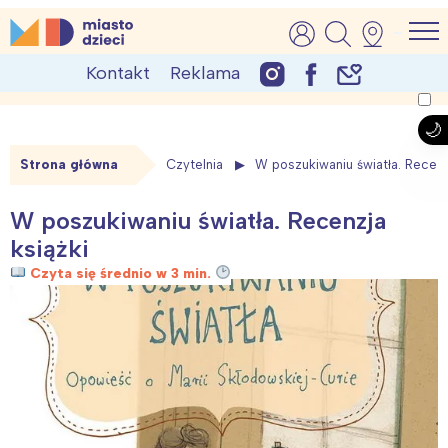
Skip
MiastoDzieci.pl
atrakcje dla dzieci, wydarzenia, imprezy rodzinne
to
Kontakt
Reklama
content
Strona główna
Czytelnia
W poszukiwaniu światła. Recenz
W poszukiwaniu światła. Recenzja
książki
Czyta się średnio w 3 min.