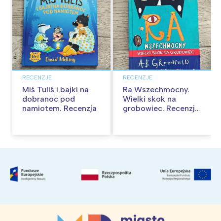
RECENZJE
RECENZJE
Miś Tuliś i bajki na
Ra Wszechmocny.
dobranoc pod
Wielki skok na
namiotem. Recenzja
grobowiec. Recenzja
książki