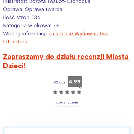
Ilustrator:
Dorota Łoskot-Cichocka
Oprawa:
Oprawa twarda
Ilość stron:
136
Kategoria wiekowa:
7+
Więcej informacji
na stronie Wydawnictwa
Literatura
Zapraszamy do działu recenzji Miasta
Dzieci!
4.99
192 ocen
☆
☆
☆
☆
☆
dodaj ocenę