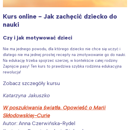
Kurs online - Jak zachęcić dziecko do
nauki
Czy i jak motywować dzieci
Interesują mnie wydarzenia z
Nie ma jednego powodu, dla którego dziecko nie chce się uczyć i
tego regionu:
dlatego nie ma jednej prostej recepty na zmotywowanie go do nauki.
Na edukację trzeba spojrzeć szerzej, w kontekście całej rodziny.
Zapnijcie pasy! Ten kurs to prawdziwa szybka rodzinna edukacyjna
rewolucja!
Warszawa
Śląsk
Łódź
Kraków
Zobacz szczegóły kursu
Trójmiasto
Południe
Katarzyna Jakuszko
Poznań
Północ
W poszukiwania światła. Opowieść o Marii
Wrocław
Wszystkie
Skłodowskiej-Curie
Autor:
Anna Czerwińska-Rydel
Wybieram