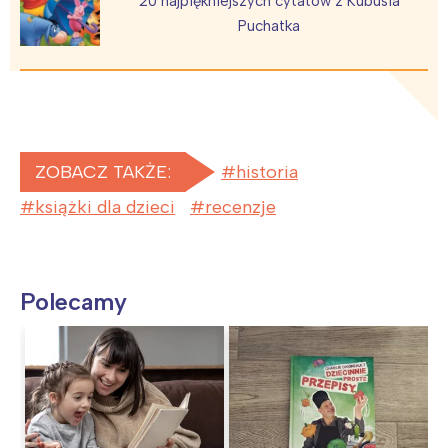
20 najpiękniejszych cytatów z Kubusia
Puchatka
ZOBACZ TAKŻE:
historia
książki dla dzieci
recenzje
Polecamy