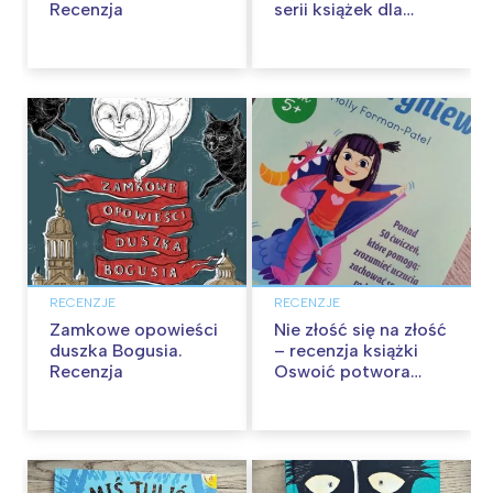
Recenzja
serii książek dla
dzieci
RECENZJE
RECENZJE
Zamkowe opowieści
Nie złość się na złość
duszka Bogusia.
– recenzja książki
Recenzja
Oswoić potwora
gniewu