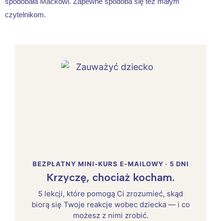
spodobała Maćkowi. Zapewne spodoba się też małym
czytelnikom.
BEZPŁATNY MINI-KURS E-MAILOWY · 5 DNI
Krzyczę, chociaż kocham.
5 lekcji, które pomogą Ci zrozumieć, skąd
biorą się Twoje reakcje wobec dziecka — i co
możesz z nimi zrobić.