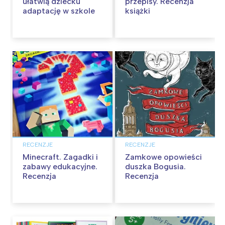
ułatwią dziecku
przepisy. Recenzja
adaptację w szkole
książki
RECENZJE
RECENZJE
Minecraft. Zagadki i
Zamkowe opowieści
zabawy edukacyjne.
duszka Bogusia.
Recenzja
Recenzja