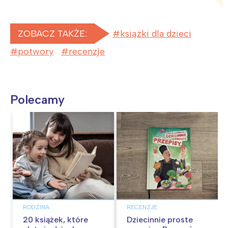
ZOBACZ TAKŻE:
książki dla dzieci
potwory
recenzje
Polecamy
RODZINA
RECENZJE
20 książek, które
Dziecinnie proste