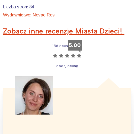
Liczba stron: 84
Wydawnictwo: Novae Res
Zobacz inne recenzje Miasta Dzieci!
Interesują mnie wydarzenia z
tego regionu:
5.00
156 ocen
☆
☆
☆
☆
☆
Warszawa
Śląsk
dodaj ocenę
Łódź
Kraków
Trójmiasto
Południe
Poznań
Północ
Wrocław
Wszystkie
Wybieram