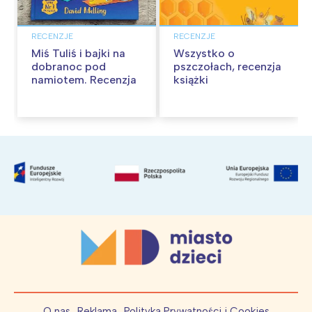
RECENZJE
RECENZJE
Miś Tuliś i bajki na
Wszystko o
dobranoc pod
pszczołach, recenzja
namiotem. Recenzja
książki
O nas
Reklama
Polityka Prywatności i Cookies