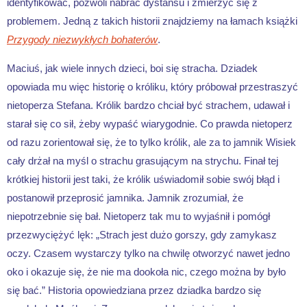
identyfikować, pozwoli nabrać dystansu i zmierzyć się z
problemem. Jedną z takich historii znajdziemy na łamach książki
Przygody niezwykłych bohaterów
.
Maciuś, jak wiele innych dzieci, boi się stracha. Dziadek
opowiada mu więc historię o króliku, który próbował przestraszyć
nietoperza Stefana. Królik bardzo chciał być strachem, udawał i
starał się co sił, żeby wypaść wiarygodnie. Co prawda nietoperz
od razu zorientował się, że to tylko królik, ale za to jamnik Wisiek
cały drżał na myśl o strachu grasującym na strychu. Finał tej
krótkiej historii jest taki, że królik uświadomił sobie swój błąd i
postanowił przeprosić jamnika. Jamnik zrozumiał, że
niepotrzebnie się bał. Nietoperz tak mu to wyjaśnił i pomógł
przezwyciężyć lęk: „Strach jest dużo gorszy, gdy zamykasz
oczy. Czasem wystarczy tylko na chwilę otworzyć nawet jedno
oko i okazuje się, że nie ma dookoła nic, czego można by było
się bać.” Historia opowiedziana przez dziadka bardzo się