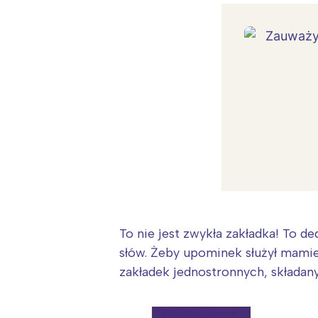
T
P
W
To nie jest zwykła zakładka! To d
słów. Żeby upominek służył mamie
zakładek jednostronnych, składany