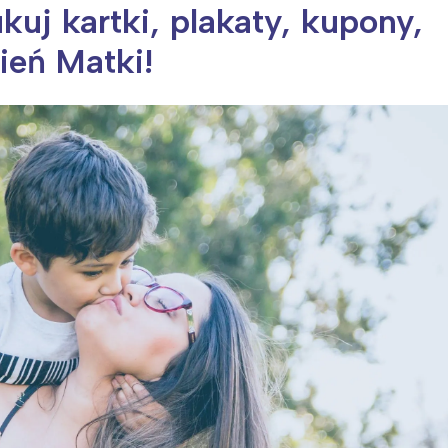
uj kartki, plakaty, kupony,
ień Matki!
ia i jej płatki
Pszczoła i kwitnący ul