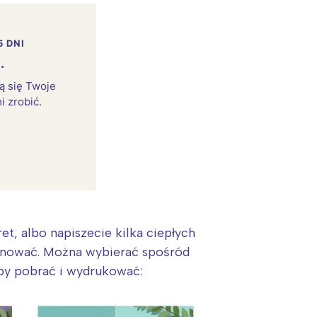
5 DNI
.
rą się Twoje
i zrobić.
et, albo napiszecie kilka ciepłych
minować. Można wybierać spośród
 aby pobrać i wydrukować: