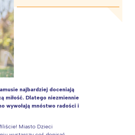
amusie najbardziej doceniają
cą miłość. Dlatego niezmiennie
no wywołają mnóstwo radości i
liście! Miasto Dzieci
iu wystarczy coś dopisać,