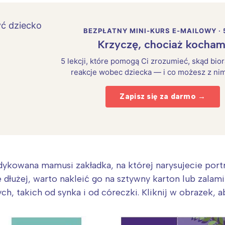
rójmiasto
Południe
oznań
Północ
rocław
Wszystkie
BEZPŁATNY MINI-KURS E-MAILOWY · 
Krzyczę, chociaż kocham
Wybieram
5 lekcji, które pomogą Ci zrozumieć, skąd bio
reakcje wobec dziecka — i co możesz z nim
Zapisz się za darmo →
edykowana mamusi zakładka, na której narysujecie portr
 dłużej, warto nakleić go na sztywny karton lub zala
ch, takich od synka i od córeczki. Kliknij w obrazek,