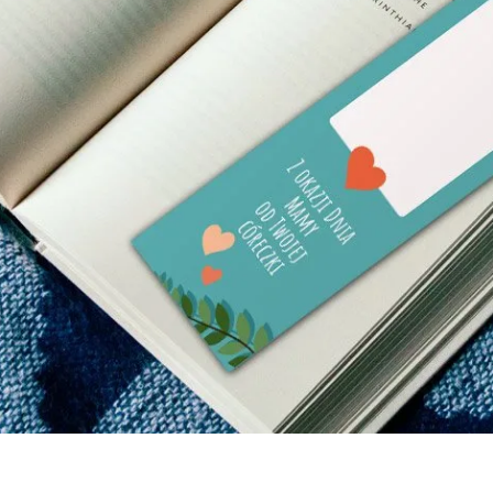
Interesują mnie wydarzenia z tego regionu
arszawa
Śląsk
ódź
Kraków