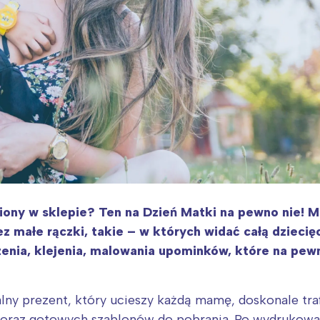
ony w sklepie? Ten na Dzień Matki na pewno nie! M
ez małe rączki, takie – w których widać całą dziecię
enia, klejenia, malowania upominków, które na pew
lny prezent, który ucieszy każdą mamę, doskonale trafi
 oraz gotowych szablonów do pobrania. Po wydrukowan