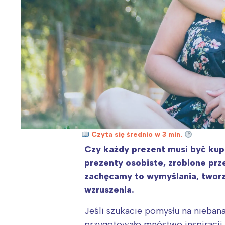
Czyta się średnio w 3 min.
Czy każdy prezent musi być kupi
prezenty osobiste, zrobione prz
zachęcamy to wymyślania, tworz
wzruszenia.
Jeśli szukacie pomysłu na niebana
przygotowało mnóstwo inspiracji