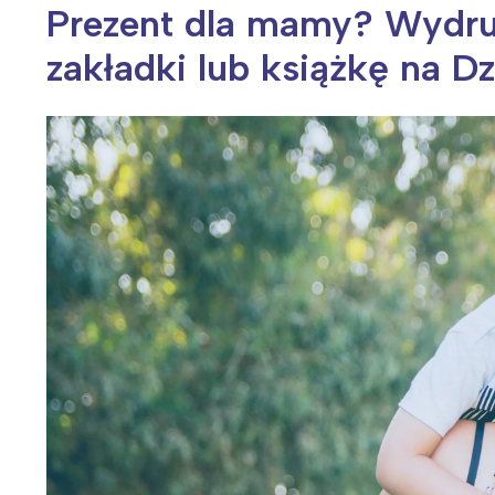
Prezent dla mamy? Wydruk
zakładki lub książkę na Dz
Wiosenny koncert ptaków na płocie
Kwitnąca wiśn