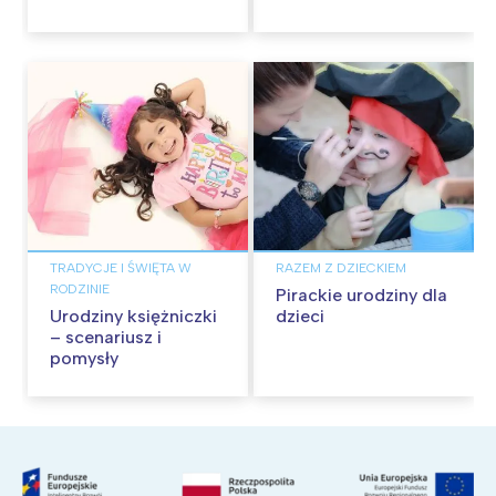
TRADYCJE I ŚWIĘTA W
RAZEM Z DZIECKIEM
RODZINIE
Pirackie urodziny dla
Urodziny księżniczki
dzieci
– scenariusz i
pomysły