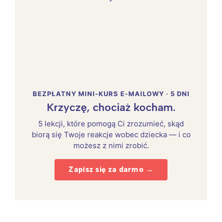
BEZPŁATNY MINI-KURS E-MAILOWY · 5 DNI
Interesują mnie wydarzenia z
Krzyczę, chociaż kocham.
tego regionu:
5 lekcji, które pomogą Ci zrozumieć, skąd
biorą się Twoje reakcje wobec dziecka — i co
możesz z nimi zrobić.
Warszawa
Śląsk
Łódź
Kraków
Zapisz się za darmo →
Trójmiasto
Południe
Poznań
Północ
Wrocław
Wszystkie