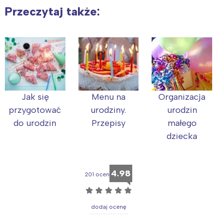
Przeczytaj także:
Wybieram
Jak się
Menu na
Organizacja
przygotować
urodziny.
urodzin
do urodzin
Przepisy
małego
dziecka
4.98
201 ocen
☆
☆
☆
☆
☆
dodaj ocenę