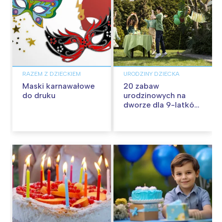
RAZEM Z DZIECKIEM
URODZINY DZIECKA
Maski karnawałowe
20 zabaw
do druku
urodzinowych na
dworze dla 9-latków
i 10-latków