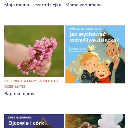
Moja mama – czarodziejka
Mama zadumana
Interesują mnie wydarzenia z
PIOSENKI DLA MAMY, PIOSENKI NA
tego regionu:
DZIEŃ MATKI
Rap dla mamy
Warszawa
Śląsk
Łódź
Kraków
Trójmiasto
Południe
Poznań
Północ