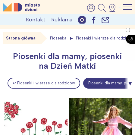
Skip
MiastoDzieci.pl
atrakcje dla dzieci, wydarzenia, imprezy rodzinne
to
Kontakt
Reklama
content
Strona główna
Piosenka
Piosenki i wiersze dla rodziców
Piosenki dla mamy, piosenki
na Dzień Matki
↩ Piosenki i wiersze dla rodziców
Piosenki dla mamy, piose