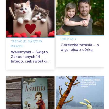
OKIEM TATY
TRADYCJE I ŚWIĘTA W
Córeczka tatusia – o
RODZINIE
więzi ojca z córką
Walentynki – Święto
Zakochanych 14
lutego, ciekawostki i
zabawy