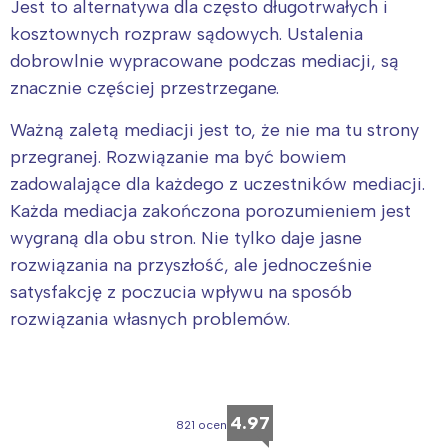
Jest to alternatywa dla często długotrwałych i
kosztownych rozpraw sądowych. Ustalenia
dobrowlnie wypracowane podczas mediacji, są
znacznie częściej przestrzegane.
Ważną zaletą mediacji jest to, że nie ma tu strony
przegranej. Rozwiązanie ma być bowiem
zadowalające dla każdego z uczestników mediacji.
Każda mediacja zakończona porozumieniem jest
wygraną dla obu stron. Nie tylko daje jasne
rozwiązania na przyszłość, ale jednocześnie
Interesują mnie wydarzenia z
satysfakcję z poczucia wpływu na sposób
tego regionu:
rozwiązania własnych problemów.
Warszawa
Śląsk
Łódź
Kraków
4.97
Trójmiasto
Południe
821 ocen