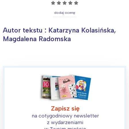
Poznań
Północ
☆
☆
☆
☆
☆
Wrocław
Wszystkie
dodaj ocenę
Wybieram
Autor tekstu : Katarzyna Kolasińska,
Magdalena Radomska
Zapisz się
na cotygodniowy newsletter
z wydarzeniami
w Twoim mieście