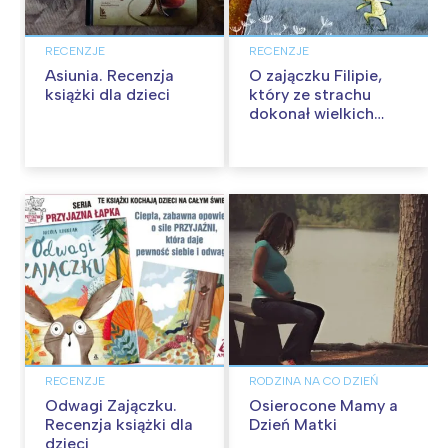
RECENZJE
RECENZJE
Asiunia. Recenzja
O zajączku Filipie,
książki dla dzieci
który ze strachu
dokonał wielkich
czynów. Recenzja
książki dla dzieci
RECENZJE
RODZINA NA CO DZIEŃ
Odwagi Zajączku.
Osierocone Mamy a
Recenzja książki dla
Dzień Matki
dzieci