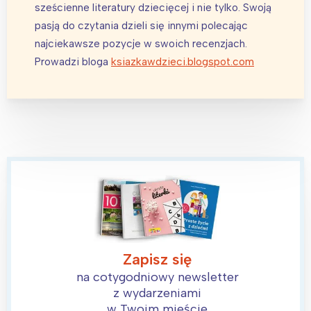
sześcienne literatury dziecięcej i nie tylko. Swoją
Trójmiasto
Południe
pasją do czytania dzieli się innymi polecając
Poznań
Północ
najciekawsze pozycje w swoich recenzjach.
Wrocław
Wszystkie
Prowadzi bloga
ksiazkawdzieci.blogspot.com
Wybieram
Zapisz się
na cotygodniowy newsletter
z wydarzeniami
w Twoim mieście