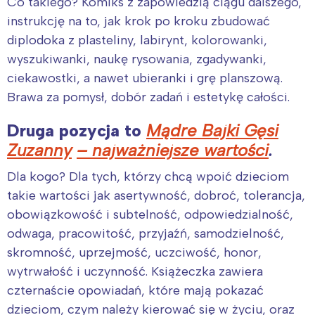
Co takiego? Komiks z zapowiedzią ciągu dalszego,
instrukcję na to, jak krok po kroku zbudować
diplodoka z plasteliny, labirynt, kolorowanki,
wyszukiwanki, naukę rysowania, zgadywanki,
ciekawostki, a nawet ubieranki i grę planszową.
Brawa za pomysł, dobór zadań i estetykę całości.
Druga pozycja to
Mądre Bajki Gęsi
Zuzanny
– najważniejsze wartości
.
Dla kogo? Dla tych, którzy chcą wpoić dzieciom
takie wartości jak asertywność, dobroć, tolerancja,
obowiązkowość i subtelność, odpowiedzialność,
odwaga, pracowitość, przyjaźń, samodzielność,
skromność, uprzejmość, uczciwość, honor,
wytrwałość i uczynność. Książeczka zawiera
czternaście opowiadań, które mają pokazać
dzieciom, czym należy kierować się w życiu, oraz