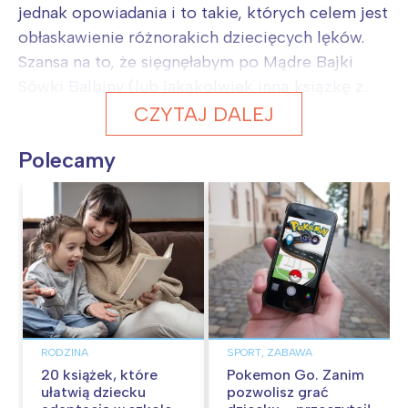
jednak opowiadania i to takie, których celem jest
obłaskawienie różnorakich dziecięcych lęków.
Szansa na to, że sięgnęłabym po Mądre Bajki
Sówki Balbiny (lub jakąkolwiek inną książkę z...
CZYTAJ DALEJ
Polecamy
RODZINA
SPORT, ZABAWA
20 książek, które
Pokemon Go. Zanim
ułatwią dziecku
pozwolisz grać