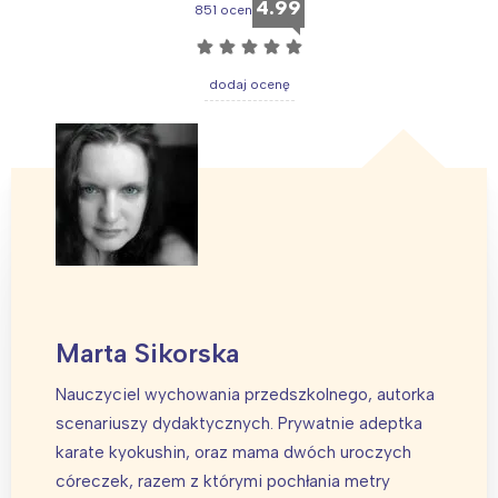
4.99
851 ocen
☆
☆
☆
☆
☆
dodaj ocenę
Marta Sikorska
Interesują mnie wydarzenia z
tego regionu:
Nauczyciel wychowania przedszkolnego, autorka
scenariuszy dydaktycznych. Prywatnie adeptka
karate kyokushin, oraz mama dwóch uroczych
Warszawa
Śląsk
córeczek, razem z którymi pochłania metry
Łódź
Kraków