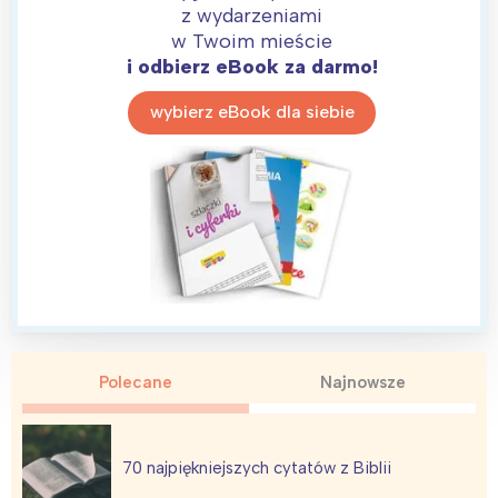
z wydarzeniami
Warszawa
Śląsk
w Twoim mieście
i odbierz eBook za darmo!
Łódź
Kraków
Trójmiasto
Południe
wybierz eBook dla siebie
Poznań
Północ
Wrocław
Wszystkie
Wybieram
Polecane
Najnowsze
70 najpiękniejszych cytatów z Biblii