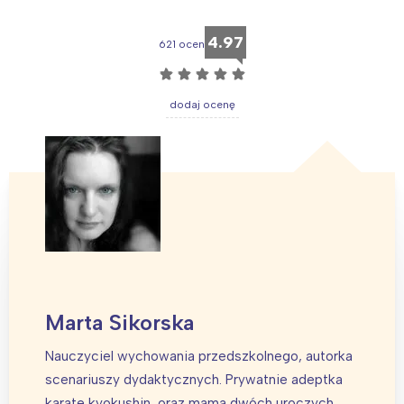
4.97
621 ocen
☆
☆
☆
☆
☆
dodaj ocenę
Marta Sikorska
Nauczyciel wychowania przedszkolnego, autorka
scenariuszy dydaktycznych. Prywatnie adeptka
karate kyokushin, oraz mama dwóch uroczych