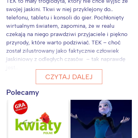
TEK to mały troglodyta, który nie chce wyjść ze
swojej jaskini. Tkwi w niej przyklejony do…
telefonu, tabletu i konsoli do gier. Pochłonięty
wirtualnym światem, zapomina, że w realu
czekają na niego prawdziwi przyjaciele i piękno
przyrody, które warto podziwiać. TEK – choć
został zilustrowany jako faktycznie człowiek
jaskiniowy z odległych czasów – tak naprawdę
jest...
CZYTAJ DALEJ
Polecamy