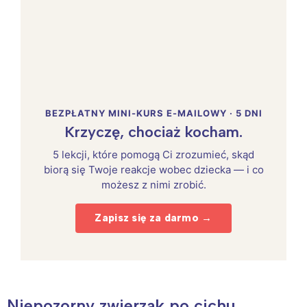
BEZPŁATNY MINI-KURS E-MAILOWY · 5 DNI
Krzyczę, chociaż kocham.
5 lekcji, które pomogą Ci zrozumieć, skąd
biorą się Twoje reakcje wobec dziecka — i co
możesz z nimi zrobić.
Zapisz się za darmo →
Niepozorny zwierzak po cichu,