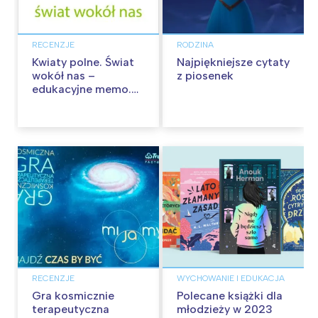
RECENZJE
RODZINA
Kwiaty polne. Świat
Najpiękniejsze cytaty
wokół nas –
z piosenek
edukacyjne memo.
Recenzja
RECENZJE
WYCHOWANIE I EDUKACJA
Gra kosmicznie
Polecane książki dla
terapeutyczna
młodzieży w 2023