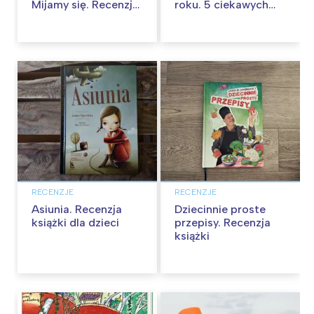
Mijamy się. Recenzja
roku. 5 ciekawych
gry
nowości dla
nastolatków
RECENZJE
RECENZJE
Asiunia. Recenzja
Dziecinnie proste
książki dla dzieci
przepisy. Recenzja
książki