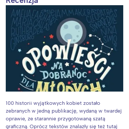
Recenzja
100 historii wyjątkowych kobiet zostało
zebranych w jedną publikację, wydaną w twardej
oprawie, ze starannie przygotowaną szatą
graficzną. Oprócz tekstów znalazły się też tutaj