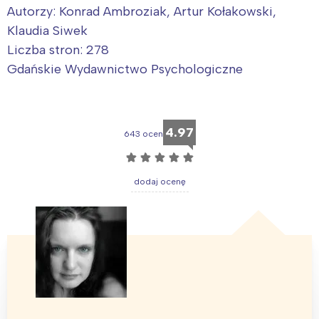
Autorzy: Konrad Ambroziak, Artur Kołakowski,
Klaudia Siwek
Liczba stron: 278
Gdańskie Wydawnictwo Psychologiczne
4.97
643 ocen
☆
☆
☆
☆
☆
dodaj ocenę