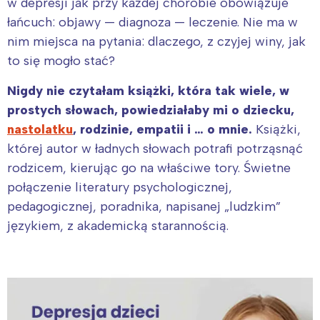
w depresji jak przy każdej chorobie obowiązuje
łańcuch: objawy — diagnoza — leczenie. Nie ma w
nim miejsca na pytania: dlaczego, z czyjej winy, jak
to się mogło stać?
Nigdy nie czytałam książki, która tak wiele, w
prostych słowach, powiedziałaby mi o dziecku,
nastolatku
, rodzinie, empatii i … o mnie.
Książki,
której autor w ładnych słowach potrafi potrząsnąć
rodzicem, kierując go na właściwe tory. Świetne
połączenie literatury psychologicznej,
pedagogicznej, poradnika, napisanej „ludzkim”
językiem, z akademicką starannością.