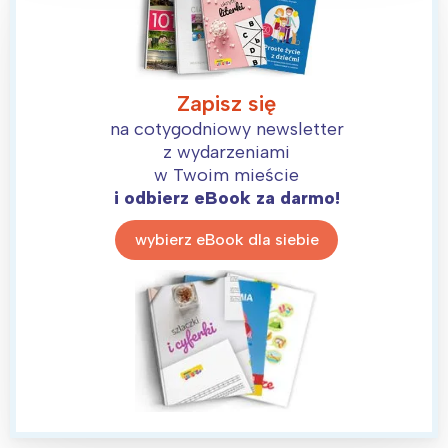
Zapisz się
na cotygodniowy newsletter
z wydarzeniami
w Twoim mieście
Interesują mnie wydarzenia z
i odbierz eBook za darmo!
tego regionu:
wybierz eBook dla siebie
Warszawa
Śląsk
Łódź
Kraków
Trójmiasto
Południe
Poznań
Północ
Wrocław
Wszystkie