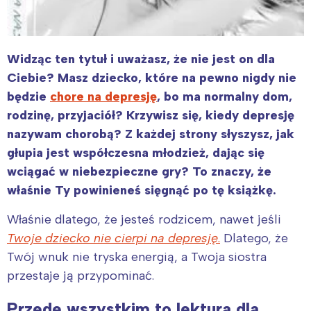
Widząc ten tytuł i uważasz, że nie jest on dla
Ciebie? Masz dziecko, które na pewno nigdy nie
będzie
chore na depresję
, bo ma normalny dom,
rodzinę, przyjaciół? Krzywisz się, kiedy depresję
nazywam chorobą? Z każdej strony słyszysz, jak
głupia jest współczesna młodzież, dając się
wciągać w niebezpieczne gry? To znaczy, że
właśnie Ty powinieneś sięgnąć po tę książkę.
Właśnie dlatego, że jesteś rodzicem, nawet jeśli
Twoje dziecko nie cierpi na depresję
.
Dlatego, że
Twój wnuk nie tryska energią, a Twoja siostra
przestaje ją przypominać.
Przede wszystkim to lektura dla