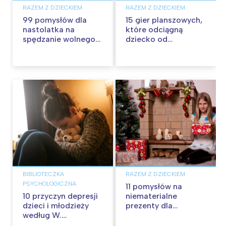
RAZEM Z DZIECKIEM
RAZEM Z DZIECKIEM
99 pomysłów dla
15 gier planszowych,
nastolatka na
które odciągną
spędzanie wolnego
dziecko od
czasu w domu
smartfona
BIBLIOTECZKA
RAZEM Z DZIECKIEM
PSYCHOLOGICZNA
11 pomysłów na
10 przyczyn depresji
niematerialne
dzieci i młodzieży
prezenty dla
według W.
nastolatka
Eichelbergera