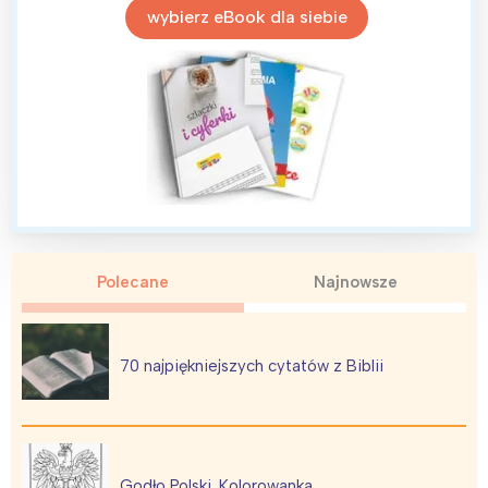
wybierz eBook dla siebie
Warszawa
Śląsk
Łódź
Kraków
Trójmiasto
Południe
Poznań
Północ
Wrocław
Wszystkie
Wybieram
Polecane
Najnowsze
70 najpiękniejszych cytatów z Biblii
Godło Polski. Kolorowanka