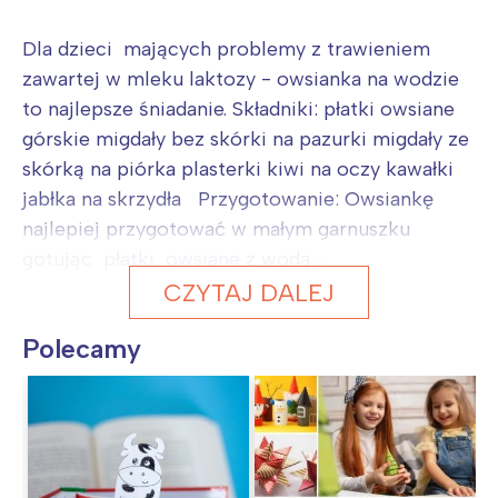
Dla dzieci mających problemy z trawieniem
zawartej w mleku laktozy - owsianka na wodzie
to najlepsze śniadanie. Składniki: płatki owsiane
górskie migdały bez skórki na pazurki migdały ze
skórką na piórka plasterki kiwi na oczy kawałki
jabłka na skrzydła Przygotowanie: Owsiankę
najlepiej przygotować w małym garnuszku
gotując płatki owsiane z wodą,...
CZYTAJ DALEJ
Polecamy