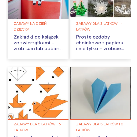
ZABAWY NA DZIEŃ
ZABAWY DLA 3 LATKÓW I 4
DZIECKA
LATKÓW
Zakładki do książek
Proste ozdoby
ze zwierzątkami –
choinkowe z papieru
zrób sam lub pobierz
i nie tylko – zróbcie
szablon
je w domu!
ZABAWY DLA 5 LATKÓW I 6
ZABAWY DLA 5 LATKÓW I 6
LATKÓW
LATKÓW