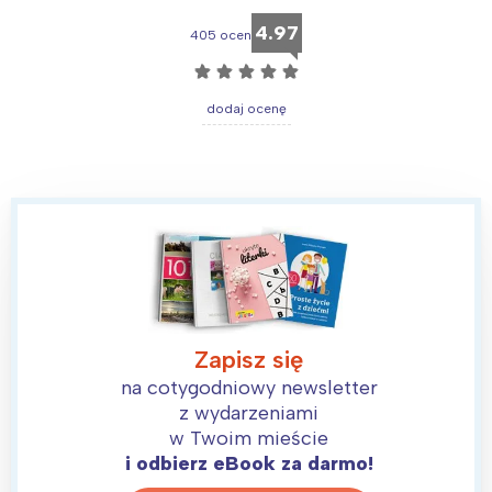
4.97
405 ocen
☆
☆
☆
☆
☆
dodaj ocenę
Zapisz się
na cotygodniowy newsletter
z wydarzeniami
Interesują mnie wydarzenia z
w Twoim mieście
tego regionu:
i odbierz eBook za darmo!