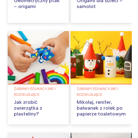
Geometryczny ptak
Origami dla dzieci –
– origami
samolot
ZABAWY EDUKACYJNE I
ZABAWY EDUKACYJNE I
ROZWIJAJĄCE
ROZWIJAJĄCE
Jak zrobić
Mikołaj, renifer,
zwierzątka z
bałwanek z rolek po
plasteliny?
papierze toaletowym