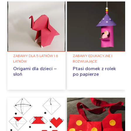
ZABAWY DLA 5 LATKÓW I 6
ZABAWY EDUKACYJNE I
LATKÓW
ROZWIJAJĄCE
Origami dla dzieci –
Ptasi domek z rolek
słoń
po papierze