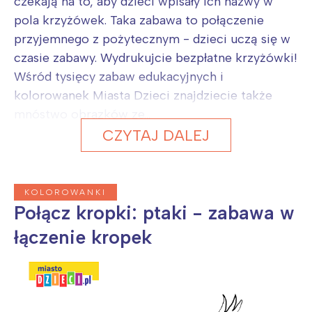
czekają na to, aby dzieci wpisały ich nazwy w
pola krzyżówek. Taka zabawa to połączenie
przyjemnego z pożytecznym - dzieci uczą się w
czasie zabawy. Wydrukujcie bezpłatne krzyżówki!
Wśród tysięcy zabaw edukacyjnych i
kolorowanek Miasta Dzieci znajdziecie także
mnóstwo obrazków ze...
CZYTAJ DALEJ
KOLOROWANKI
Połącz kropki: ptaki - zabawa w
łączenie kropek