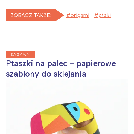
ZOBACZ TAKŻE:
origami
ptaki
ZABAWY
Ptaszki na palec - papierowe
szablony do sklejania
Interesują mnie wydarzenia z
tego regionu:
Warszawa
Śląsk
Łódź
Kraków
Trójmiasto
Południe