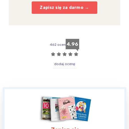
Zapisz się za darmo →
4.96
462 ocen
☆
☆
☆
☆
☆
dodaj ocenę