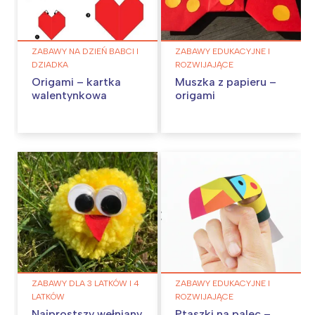
ZABAWY NA DZIEŃ BABCI I
ZABAWY EDUKACYJNE I
DZIADKA
ROZWIJAJĄCE
Origami – kartka
Muszka z papieru –
walentynkowa
origami
ZABAWY DLA 3 LATKÓW I 4
ZABAWY EDUKACYJNE I
LATKÓW
ROZWIJAJĄCE
Najprostszy wełniany
Ptaszki na palec –