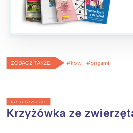
T
P
W
ZOBACZ TAKŻE:
koty
origami
KOLOROWANKI
Krzyżówka ze zwierzęt