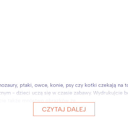
inozaury, ptaki, owce, konie, psy czy kotki czekają na 
nym - dzieci uczą się w czasie zabawy. Wydrukujcie b
cie także mnóstwo obrazków ze...
CZYTAJ DALEJ