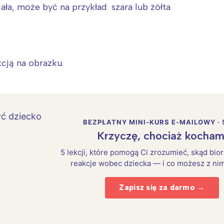
iała, może być na przykład szara lub żółta
kcją na obrazku.
BEZPŁATNY MINI-KURS E-MAILOWY · 
Krzyczę, chociaż kocham
5 lekcji, które pomogą Ci zrozumieć, skąd bio
reakcje wobec dziecka — i co możesz z nim
Zapisz się za darmo →