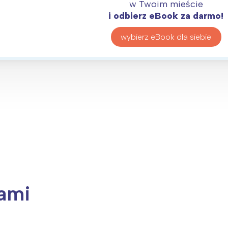
rójmiasto
Południe
w Twoim mieście
i odbierz eBook za darmo!
oznań
Północ
rocław
Wszystkie
wybierz eBook dla siebie
Wybieram
ami