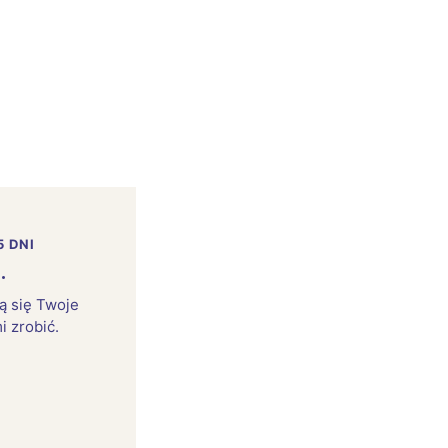
5 DNI
.
rą się Twoje
i zrobić.