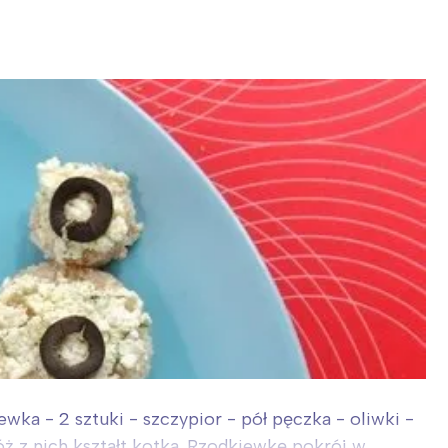
wka - 2 sztuki - szczypior - pół pęczka - oliwki -
óż z nich kształt kotka. Rzodkiewkę pokrój w