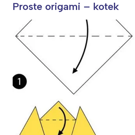
Proste origami – kotek
Wiosenny koncert ptaków na płocie
Kwitnąca wiśn