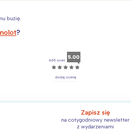
mu buzię.
molot
?
5.00
665 ocen
☆
☆
☆
☆
☆
dodaj ocenę
Interesują mnie wydarzenia z tego regionu
Zapisz się
arszawa
Śląsk
na cotygodniowy newsletter
ódź
Kraków
z wydarzeniami