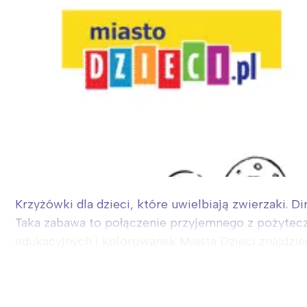
Krzyżówki dla dzieci, które uwielbiają zwierzaki. D
Taka zabawa to połączenie przyjemnego z pożytecz
edukacyjnych i kolorowanek Miasta Dzieci znajdzie