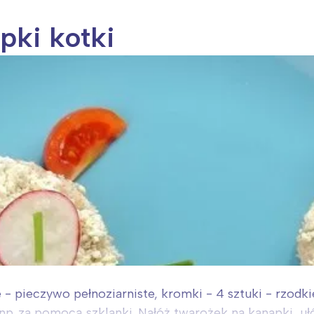
pki kotki
- pieczywo pełnoziarniste, kromki - 4 sztuki - rzodkie
 np. za pomocą szklanki. Nałóż twarożek na kanapki, uł