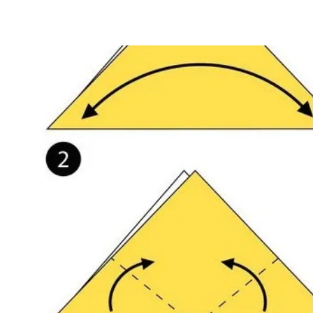
ia i jej płatki
Pszczoła i kwitnący ul