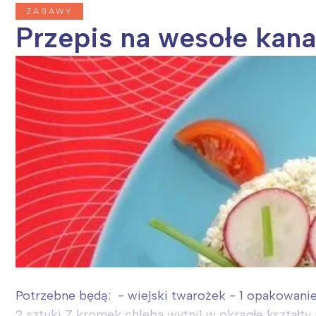
ZABAWY
Przepis na wesołe kana
Potrzebne będą: - wiejski twarożek - 1 opakowanie 
2 sztuki Z kromek chleba wytnij w okrągłe kształty