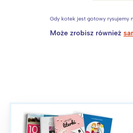
Gdy kotek jest gotowy rysujemy 
Może zrobisz również
sa
W
Ł