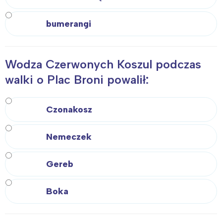
Warszawa
Śląsk
bumerangi
Łódź
Kraków
Trójmiasto
Południe
Poznań
Północ
Wodza Czerwonych Koszul podczas
Wrocław
Wszystkie
walki o Plac Broni powalił:
Wybieram
Czonakosz
Nemeczek
Gereb
Boka