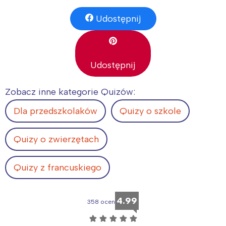
Udostępnij
Udostępnij
Zobacz inne kategorie Quizów:
Dla przedszkolaków
Quizy o szkole
Quizy o zwierzętach
Quizy z francuskiego
4.99
358 ocen
☆
☆
☆
☆
☆