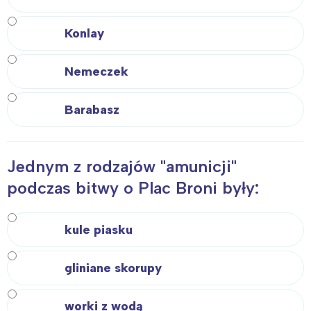
Konlay
Nemeczek
Barabasz
Jednym z rodzajów "amunicji"
podczas bitwy o Plac Broni były:
kule piasku
Interesują mnie wydarzenia z
gliniane skorupy
tego regionu:
worki z wodą