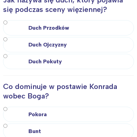
się podczas sceny więziennej?
Trójmiasto
Południe
Poznań
Północ
Wrocław
Wszystkie
Duch Przodków
Duch Ojczyzny
Wybieram
Duch Pokuty
Co dominuje w postawie Konrada
wobec Boga?
Pokora
Bunt