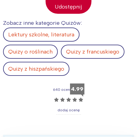
Udostępnij
Zobacz inne kategorie Quizów:
Lektury szkolne, literatura
Quizy o roślinach
Quizy z francuskiego
Quizy z hiszpańskiego
4.99
640 ocen
☆
☆
☆
☆
☆
dodaj ocenę