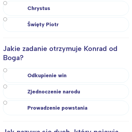
Chrystus
Święty Piotr
Jakie zadanie otrzymuje Konrad od
Boga?
Odkupienie win
Zjednoczenie narodu
Interesują mnie wydarzenia z
tego regionu:
Prowadzenie powstania
Warszawa
Śląsk
Jak nazywa się duch, który pojawia
Łódź
Kraków