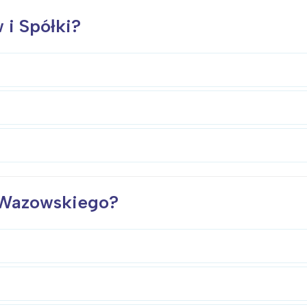
 i Spółki?
a Wazowskiego?