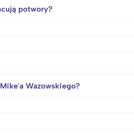
racują potwory?
m Mike'a Wazowskiego?