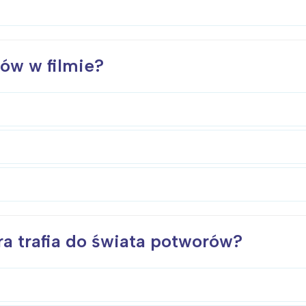
ów w filmie?
Interesują mnie wydarzenia z tego regionu
a trafia do świata potworów?
arszawa
Śląsk
ódź
Kraków