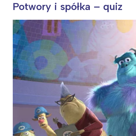
Potwory i spółka – quiz
Wiosenny koncert ptaków na płocie
Kwitnąca wiśn