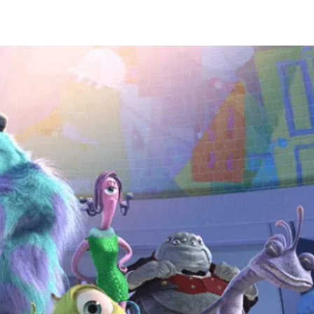
ia i jej płatki
Pszczoła i kwitnący ul