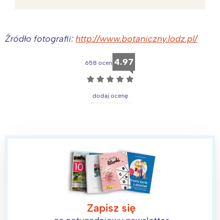
Źródło fotografii:
http://www.botaniczny.lodz.pl/
4.97
658 ocen
☆
☆
☆
☆
☆
dodaj ocenę
Zapisz się