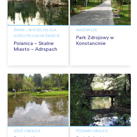
ŚWIAT - WYCIECZKI DLA
MAZOWSZE
DZIECI PO CAŁYM ŚWIECIE
Park Zdrojowy w
Polanica – Skalne
Konstancinie
Miasto – Adrspach
ŁÓDŹ I OKOLICE
POZNAŃ I OKOLICE