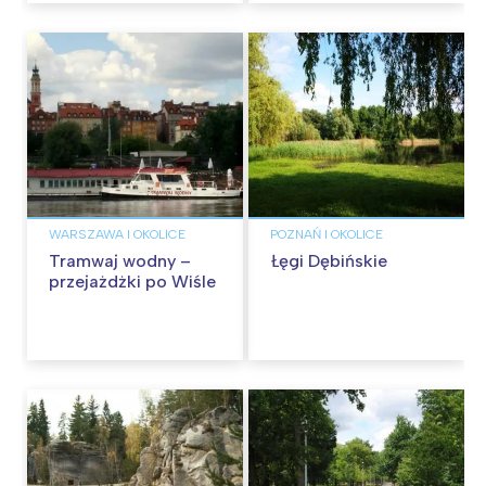
WARSZAWA I OKOLICE
POZNAŃ I OKOLICE
Tramwaj wodny –
Łęgi Dębińskie
przejażdżki po Wiśle