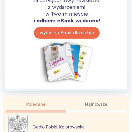
na cotygodniowy newsletter
z wydarzeniami
w Twoim mieście
i odbierz eBook za darmo!
Interesują mnie wydarzenia z
tego regionu:
wybierz eBook dla siebie
Warszawa
Śląsk
Łódź
Kraków
Trójmiasto
Południe
Poznań
Północ
Wrocław
Wszystkie
Wybieram
Polecane
Najnowsze
Godło Polski. Kolorowanka