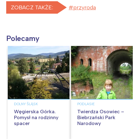
ZOBACZ TAKŻE:
przyroda
Polecamy
DOLNY ŚLĄSK
PODLASIE
Węgierska Górka.
Twierdza Osowiec –
Pomysł na rodzinny
Biebrzański Park
spacer
Narodowy