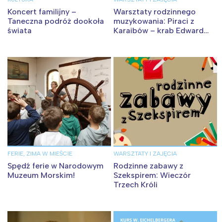
Koncert familijny –
Warsztaty rodzinnego
Taneczna podróż dookoła
muzykowania: Piraci z
świata
Karaibów – krab Edward
szuka pereł
FERIE, ZIMA W MIEŚCIE
WARSZTATY I ZAJĘCIA
Spędź ferie w Narodowym
Rodzinne zabawy z
Muzeum Morskim!
Szekspirem: Wieczór
Trzech Króli
Interesują mnie wydarzenia z