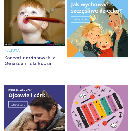
tego regionu:
Warszawa
Śląsk
Łódź
Kraków
Trójmiasto
Południe
Poznań
Północ
KULTURA
Wrocław
Wszystkie
Koncert gordonowski z
Gwiazdami dla Rodzin
Wybieram