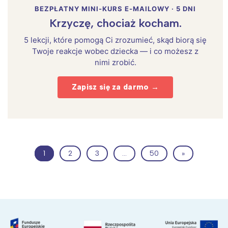
BEZPŁATNY MINI-KURS E-MAILOWY · 5 DNI
Krzyczę, chociaż kocham.
5 lekcji, które pomogą Ci zrozumieć, skąd biorą się
Twoje reakcje wobec dziecka — i co możesz z
nimi zrobić.
Zapisz się za darmo →
1
2
3
…
50
»