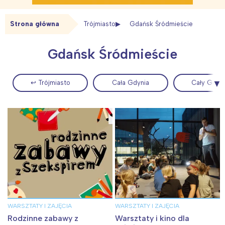
Strona główna
Trójmiasto
Gdańsk Śródmieście
Gdańsk Śródmieście
↩ Trójmiasto
Cała Gdynia
Cały Gdań
WARSZTATY I ZAJĘCIA
WARSZTATY I ZAJĘCIA
Rodzinne zabawy z
Warsztaty i kino dla