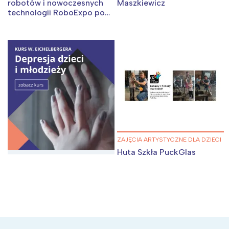
robotów i nowoczesnych
Maszkiewicz
technologii RoboExpo po
raz pierwszy w twoim
Wybieram
mieście!
ZAJĘCIA ARTYSTYCZNE DLA DZIECI
Huta Szkła PuckGlas