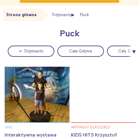
Strona główna
Trójmiasto
Puck
Puck
↩ Trójmiasto
Cała Gdynia
Cały Gdań
Interesują mnie wydarzenia z
tego regionu:
Warszawa
Śląsk
Łódź
Kraków
Trójmiasto
Południe
Poznań
Północ
INNE
ARTYKUŁY DLA DZIECI
Interaktywna wystawa
KIDS HITS Krzysztof
Wrocław
Wszystkie