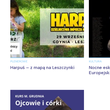
PLENEROWE
KULTURA
Harpuś – z mapą na Leszczynki
Nocne esk
Europejs