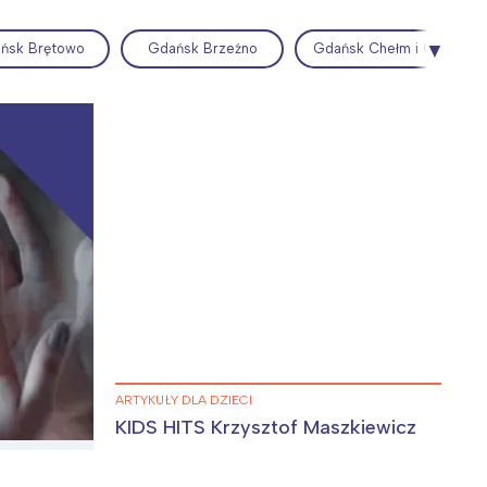
ńsk Brętowo
Gdańsk Brzeźno
Gdańsk Chełm i Gdańsk P
Wiewiórka na kwitnącym polu
ARTYKUŁY DLA DZIECI
KIDS HITS Krzysztof Maszkiewicz