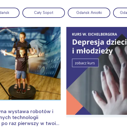
dańsk
Cały Sopot
Gdańsk Aniołki
Gda
ia i jej płatki
Pszczoła i kwitnący ul
wna wystawa robotów i
ych technologii
po raz pierwszy w twoim