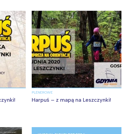
:
PLENEROWE
zynki!
Harpuś – z mapą na Leszczynki!