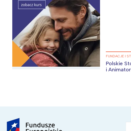
FUNDACJE I S
Polskie S
i Animat