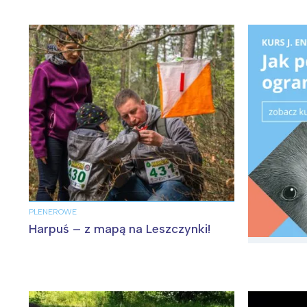
mieście!
W
Ł
PLENEROWE
Harpuś – z mapą na Leszczynki!
T
P
W