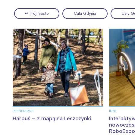
↩ Trójmiasto
Cała Gdynia
Cały G
Wiosenny koncert ptaków na płocie
Kwitnąca wiśn
PLENEROWE
INNE
Harpuś – z mapą na Leszczynki
Interakty
nowoczesn
RoboExpo 