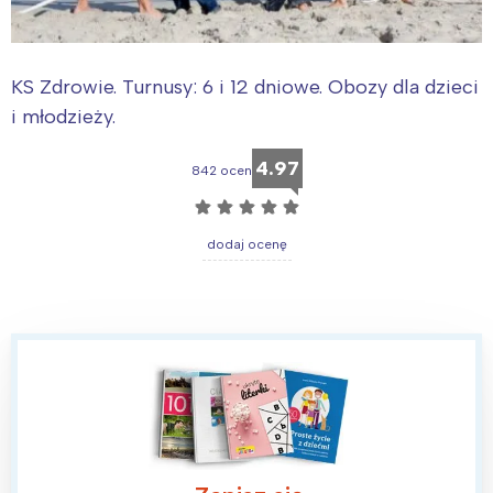
KS Zdrowie. Turnusy: 6 i 12 dniowe. Obozy dla dzieci
i młodzieży.
4.97
842 ocen
☆
☆
☆
☆
☆
dodaj ocenę