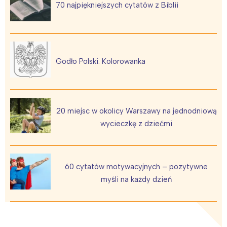
70 najpiękniejszych cytatów z Biblii
Interesują mnie wydarzenia z
tego regionu:
Godło Polski. Kolorowanka
Warszawa
Śląsk
Łódź
Kraków
Trójmiasto
Południe
20 miejsc w okolicy Warszawy na jednodniową
Poznań
Północ
wycieczkę z dziećmi
Wrocław
Wszystkie
Wybieram
60 cytatów motywacyjnych – pozytywne
myśli na każdy dzień