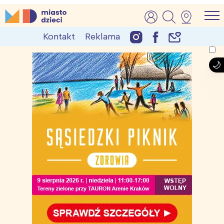
Skip
MiastoDzieci.pl
atrakcje dla dzieci, wydarzenia, imprezy rodzinne
to
Kontakt
Reklama
content