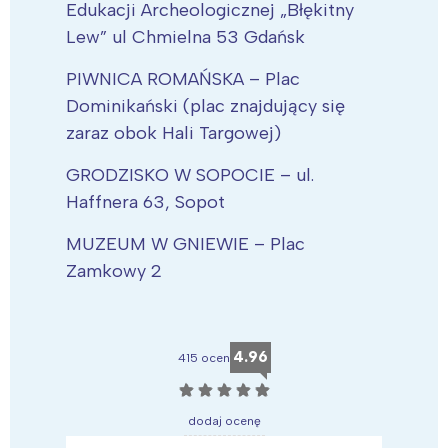
Edukacji Archeologicznej „Błękitny
Lew” ul Chmielna 53 Gdańsk
PIWNICA ROMAŃSKA – Plac
Dominikański (plac znajdujący się
zaraz obok Hali Targowej)
GRODZISKO W SOPOCIE – ul.
Haffnera 63, Sopot
MUZEUM W GNIEWIE – Plac
Zamkowy 2
4.96
415 ocen
☆
☆
☆
☆
☆
dodaj ocenę