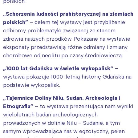
polskich.
tego regionu:
„Schorzenia ludności prahistorycznej na ziemiach
polskich”
– celem tej wystawy jest przybliżenie
Warszawa
Śląsk
odbiorcy problematyki związanej ze stanem
Łódź
Kraków
zdrowia naszych przodków. Pokazane na wystawie
Trójmiasto
Południe
eksponaty przedstawiają różne odmiany i zmiany
Poznań
Północ
chorobowe od neolitu po czasy średniowiecza.
Wrocław
Wszystkie
„1000 lat Gdańska w świetle wykopalisk”
–
wystawa pokazuje 1000-letnią historię Gdańska na
Wybieram
podstawie wykopalisk.
„Tajemnice Doliny Nilu. Sudan. Archeologia i
Etnografia”
– to wystawa prezentująca nam wyniki
wieloletnich badań archeologicznych
prowadzonych w dolinie Nilu – Sudanie, a tym
samym wprowadzająca nas w egzotyczny, pełen