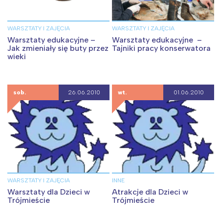
WARSZTATY I ZAJĘCIA
WARSZTATY I ZAJĘCIA
Warsztaty edukacyjne –
Warsztaty edukacyjne –
Jak zmieniały się buty przez
Tajniki pracy konserwatora
wieki
sob.
26.06.2010
wt.
01.06.2010
WARSZTATY I ZAJĘCIA
INNE
Warsztaty dla Dzieci w
Atrakcje dla Dzieci w
Trójmieście
Trójmieście