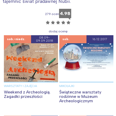
tajemnic świat pradawnej Nubii.
4.98
279 ocen
☆
☆
☆
☆
☆
dodaj ocenę
08.09-
sob.-niedz.
sob.
16.12.2017
09.09.2018
WARSZTATY I ZAJĘCIA
MIKOŁAJKI
Weekend z Archeologią.
Świąteczne warsztaty
Zagadki przeszłości
rodzinne w Muzeum
Archeologicznym