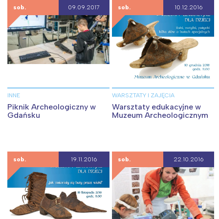
sob.
09.09.2017
sob.
10.12.2016
INNE
WARSZTATY I ZAJĘCIA
Piknik Archeologiczny w
Warsztaty edukacyjne w
Gdańsku
Muzeum Archeologicznym
sob.
19.11.2016
sob.
22.10.2016