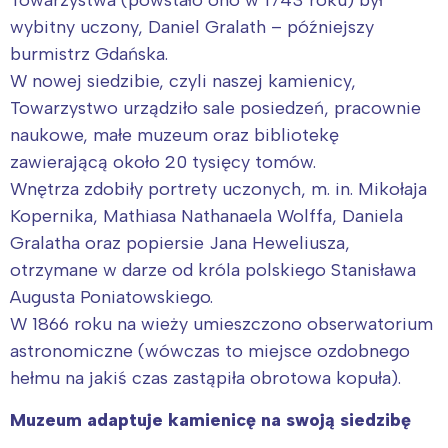
Towarzystwa (powstało ono w 1743 roku) był
wybitny uczony, Daniel Gralath – późniejszy
burmistrz Gdańska.
W nowej siedzibie, czyli naszej kamienicy,
Towarzystwo urządziło sale posiedzeń, pracownie
naukowe, małe muzeum oraz bibliotekę
zawierającą około 20 tysięcy tomów.
Wnętrza zdobiły portrety uczonych, m. in. Mikołaja
Kopernika, Mathiasa Nathanaela Wolffa, Daniela
Gralatha oraz popiersie Jana Heweliusza,
otrzymane w darze od króla polskiego Stanisława
Augusta Poniatowskiego.
W 1866 roku na wieży umieszczono obserwatorium
astronomiczne (wówczas to miejsce ozdobnego
hełmu na jakiś czas zastąpiła obrotowa kopuła).
Muzeum adaptuje kamienicę na swoją siedzibę