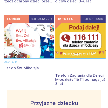
rzecz ochrony dzieci przed
ojców dzieci 0-6 lat
szkodliwymi treściami
pt.-niedz.
18.11-25.12.2016
pt.-niedz.
11.11-27.11.2016
MIKOŁAJKI
List do Św. Mikołaja
Telefon Zaufania dla Dzieci i
Młodzieży 116 111 pomaga już
8 lat
Przyjazne dziecku