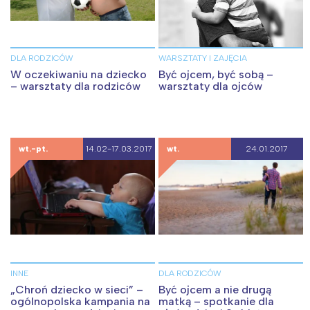
DLA RODZICÓW
WARSZTATY I ZAJĘCIA
W oczekiwaniu na dziecko
Być ojcem, być sobą –
– warsztaty dla rodziców
warsztaty dla ojców
wt.-pt.
14.02-17.03.2017
wt.
24.01.2017
INNE
DLA RODZICÓW
„Chroń dziecko w sieci” –
Być ojcem a nie drugą
ogólnopolska kampania na
matką – spotkanie dla