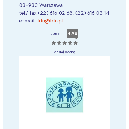
03-933 Warszawa
tel./ fax (22) 616 02 68, (22) 616 03 14
e-mail:
fdn@fdn.pl
4.98
705 ocen
☆
☆
☆
☆
☆
dodaj ocenę