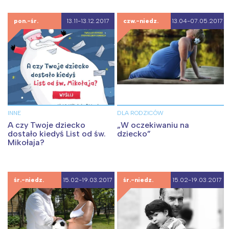
Trójmiasto
Południe
Poznań
Północ
pon.-śr.
13.11-13.12.2017
czw.-niedz.
13.04-07.05.2017
Wrocław
Wszystkie
Wybieram
INNE
DLA RODZICÓW
A czy Twoje dziecko
„W oczekiwaniu na
dostało kiedyś List od św.
dziecko”
Mikołaja?
śr.-niedz.
15.02-19.03.2017
śr.-niedz.
15.02-19.03.2017