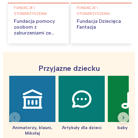
FUNDACJE I
FUNDACJE I
STOWARZYSZENIA
STOWARZYSZENIA
Fundacja pomocy
Fundacja Dziecięca
osobom z
Fantazja
zaburzeniami ze
spektrum autyzmu
oraz ich rodzinom
”silentio”
Przyjazne dziecku
Animatorzy, klauni,
Artykuły dla dzieci
baby sho
Mikołaj