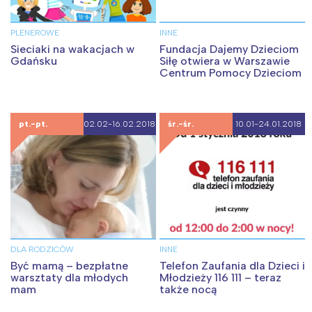
PLENEROWE
INNE
Sieciaki na wakacjach w
Fundacja Dajemy Dzieciom
Gdańsku
Siłę otwiera w Warszawie
Centrum Pomocy Dzieciom
pt.-pt.
02.02-16.02.2018
śr.-śr.
10.01-24.01.2018
Interesują mnie wydarzenia z
tego regionu:
DLA RODZICÓW
INNE
Być mamą – bezpłatne
Telefon Zaufania dla Dzieci i
Warszawa
Śląsk
warsztaty dla młodych
Młodzieży 116 111 – teraz
mam
także nocą
Łódź
Kraków