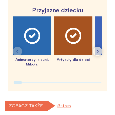
Przyjazne dziecku
Animatorzy, klauni,
Artykuły dla dzieci
baby 
Mikołaj
ZOBACZ TAKŻE:
stres