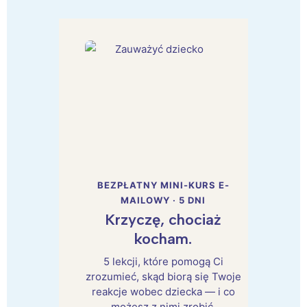
BEZPŁATNY MINI-KURS E-
MAILOWY · 5 DNI
Krzyczę, chociaż
kocham.
5 lekcji, które pomogą Ci
zrozumieć, skąd biorą się Twoje
reakcje wobec dziecka — i co
możesz z nimi zrobić.