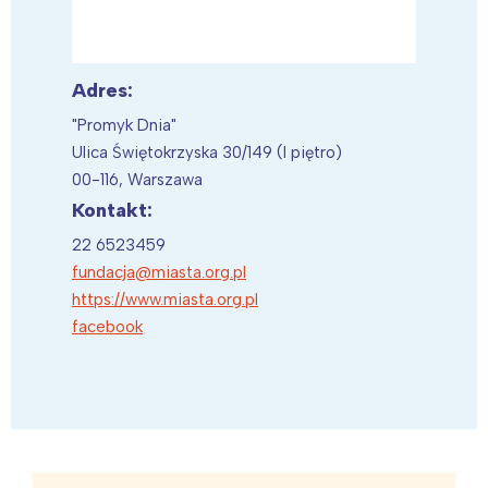
Warszawa
Śląsk
Łódź
Kraków
Adres:
Trójmiasto
Południe
"Promyk Dnia"
Poznań
Północ
Ulica Świętokrzyska 30/149 (I piętro)
Wrocław
Wszystkie
00-116, Warszawa
Kontakt:
Wybieram
22 6523459
fundacja@miasta.org.pl
https://www.miasta.org.pl
facebook