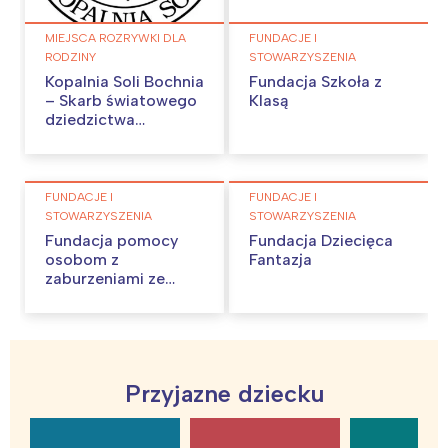
MIEJSCA ROZRYWKI DLA
FUNDACJE I
RODZINY
STOWARZYSZENIA
Kopalnia Soli Bochnia
Fundacja Szkoła z
– Skarb światowego
Klasą
dziedzictwa
UNESCO
FUNDACJE I
FUNDACJE I
STOWARZYSZENIA
STOWARZYSZENIA
Fundacja pomocy
Fundacja Dziecięca
osobom z
Fantazja
zaburzeniami ze
spektrum autyzmu
oraz ich rodzinom
”silentio”
Przyjazne dziecku