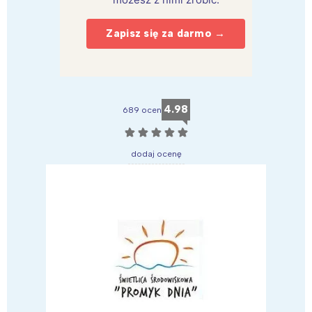
Zapisz się za darmo →
4.98
689 ocen
☆
☆
☆
☆
☆
dodaj ocenę
Interesują mnie wydarzenia z
tego regionu: