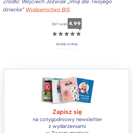
Źródło: Wojciech Jóźwiak „Imię dla Twojego
dziecka”
Wydawnictwo BIS
4.99
367 ocen
☆
☆
☆
☆
☆
dodaj ocenę
Zapisz się
Interesują mnie wydarzenia z
na cotygodniowy newsletter
tego regionu:
z wydarzeniami
w Twoim mieście