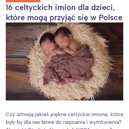
16 celtyckich imion dla dzieci,
które mogą przyjąć się w Polsce
Czy istnieją jakieś piękne celtyckie imiona, które
były by dla nas łatwe do napisania i wymówienia?