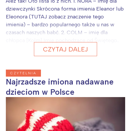
Ależ tak! Oto lista 16 z nich. 1. NORA – imię dla
dziewczynki Skrócona forma imienia Eleanor lub
Eleonora (TUTAJ zobacz znaczenie tego
imienia) – bardzo popularnego także u nas w
czasach naszych babć. 2. COLM – imię dla
chłopca [Kolm] Imię pochodzące od Świętego...
CZYTAJ DALEJ
CZYTELNIA
Najrzadsze imiona nadawane
dzieciom w Polsce