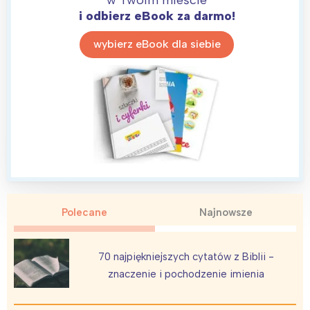
i odbierz eBook za darmo!
Warszawa
Śląsk
Łódź
Kraków
wybierz eBook dla siebie
Trójmiasto
Południe
Poznań
Północ
Wrocław
Wszystkie
Wybieram
Polecane
Najnowsze
70 najpiękniejszych cytatów z Biblii -
znaczenie i pochodzenie imienia