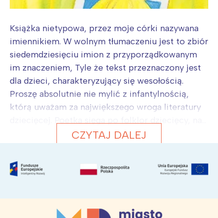
Książka nietypowa, przez moje córki nazywana
imiennikiem. W wolnym tłumaczeniu jest to zbiór
siedemdziesięciu imion z przyporządkowanym
im znaczeniem, Tyle że tekst przeznaczony jest
dla dzieci, charakteryzujący się wesołością.
Proszę absolutnie nie mylić z infantylnością,
którą uważam za największego wroga literatury
dziecięcej. Poetka sięga po folklor dziecięcy, na...
CZYTAJ DALEJ