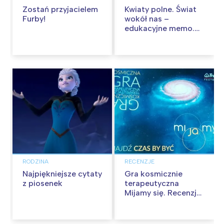
Zostań przyjacielem
Kwiaty polne. Świat
Furby!
wokół nas –
edukacyjne memo.
Recenzja
RODZINA
RECENZJE
Najpiękniejsze cytaty
Gra kosmicznie
z piosenek
terapeutyczna
Mijamy się. Recenzja
gry