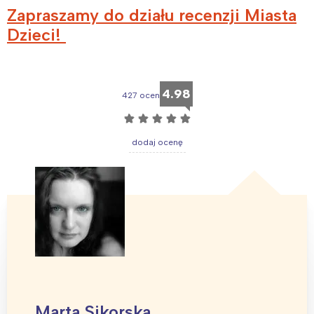
Zapraszamy do działu recenzji Miasta
Dzieci!
4.98
427 ocen
☆
☆
☆
☆
☆
dodaj ocenę
Interesują mnie wydarzenia z
tego regionu:
Marta Sikorska
Warszawa
Śląsk