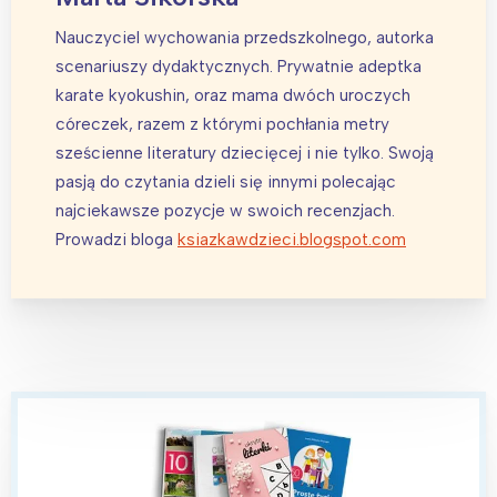
Łódź
Kraków
Nauczyciel wychowania przedszkolnego, autorka
Trójmiasto
Południe
scenariuszy dydaktycznych. Prywatnie adeptka
Poznań
Północ
karate kyokushin, oraz mama dwóch uroczych
córeczek, razem z którymi pochłania metry
Wrocław
Wszystkie
sześcienne literatury dziecięcej i nie tylko. Swoją
pasją do czytania dzieli się innymi polecając
Wybieram
najciekawsze pozycje w swoich recenzjach.
Prowadzi bloga
ksiazkawdzieci.blogspot.com