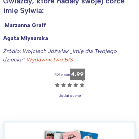
Gwiazdy, które nadały swojej córce
imię Sylwia:
Marzanna Graff
Agata Młynarska
Źródło: Wojciech Jóźwiak „Imię dla Twojego
dziecka”
Wydawnictwo BIS
4.99
521 ocen
☆
☆
☆
☆
☆
dodaj ocenę