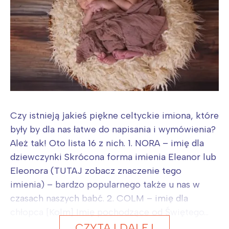
Czy istnieją jakieś piękne celtyckie imiona, które
były by dla nas łatwe do napisania i wymówienia?
Ależ tak! Oto lista 16 z nich. 1. NORA – imię dla
dziewczynki Skrócona forma imienia Eleanor lub
Eleonora (TUTAJ zobacz znaczenie tego
imienia) – bardzo popularnego także u nas w
czasach naszych babć. 2. COLM – imię dla
chłopca [Kolm] Imię pochodzące od Świętego...
CZYTAJ DALEJ