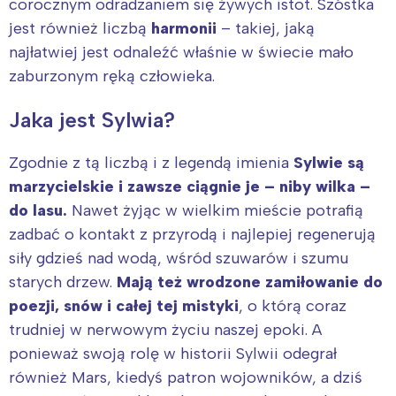
corocznym odradzaniem się żywych istot. Szóstka
jest również liczbą
harmonii
– takiej, jaką
najłatwiej jest odnaleźć właśnie w świecie mało
zaburzonym ręką człowieka.
Jaka jest Sylwia?
Zgodnie z tą liczbą i z legendą imienia
Sylwie są
marzycielskie i zawsze ciągnie je – niby wilka –
do lasu.
Nawet żyjąc w wielkim mieście potrafią
zadbać o kontakt z przyrodą i najlepiej regenerują
siły gdzieś nad wodą, wśród szuwarów i szumu
starych drzew.
Mają też wrodzone zamiłowanie do
poezji, snów i całej tej mistyki
, o którą coraz
trudniej w nerwowym życiu naszej epoki. A
ponieważ swoją rolę w historii Sylwii odegrał
również Mars, kiedyś patron wojowników, a dziś