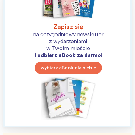
Zapisz się
na cotygodniowy newsletter
z wydarzeniami
Interesują mnie wydarzenia z
w Twoim mieście
i odbierz eBook za darmo!
tego regionu:
wybierz eBook dla siebie
Warszawa
Śląsk
Łódź
Kraków
Trójmiasto
Południe
Poznań
Północ
Wrocław
Wszystkie
Wybieram