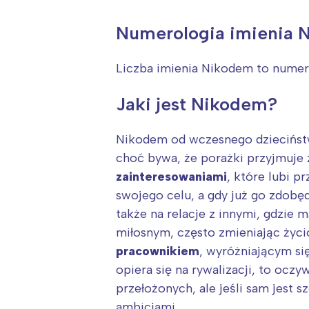
Numerologia imienia 
Liczba imienia Nikodem to nume
Jaki jest Nikodem?
Nikodem od wczesnego dzieciństwa
choć bywa, że porażki przyjmuje 
zainteresowaniami
, które lubi p
swojego celu, a gdy już go zdobęd
także na relacje z innymi, gdzie 
miłosnym, często zmieniając życ
pracownikiem
, wyróżniającym się
W
opiera się na rywalizacji, to ocz
przełożonych, ale jeśli sam jest
Ł
ambicjami.