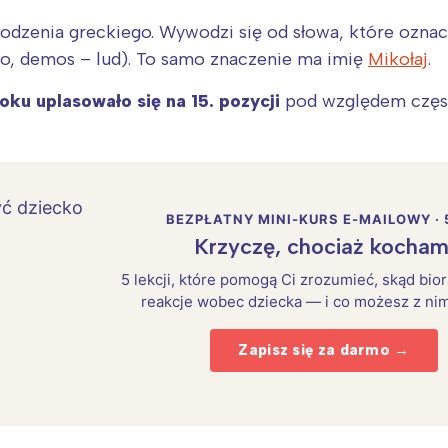
dzenia greckiego. Wywodzi się od słowa, które oznacz
wo, demos – lud). To samo znaczenie ma imię
Mikołaj
.
oku uplasowało się na 15. pozycji
pod względem częst
BEZPŁATNY MINI-KURS E-MAILOWY · 
Krzyczę, chociaż kocham
5 lekcji, które pomogą Ci zrozumieć, skąd bio
reakcje wobec dziecka — i co możesz z nim
Zapisz się za darmo →