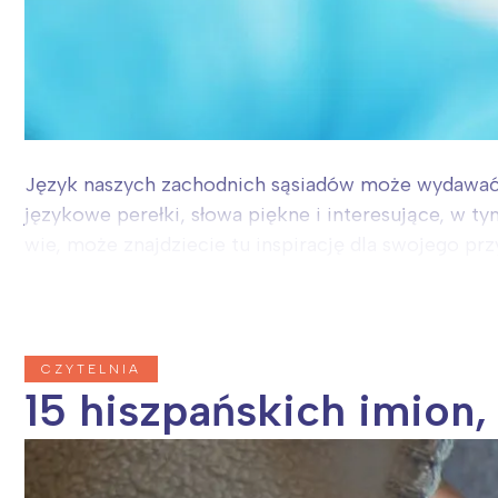
Język naszych zachodnich sąsiadów może wydawać s
językowe perełki, słowa piękne i interesujące, w ty
wie, może znajdziecie tu inspirację dla swojego przy
CZYTELNIA
15 hiszpańskich imion