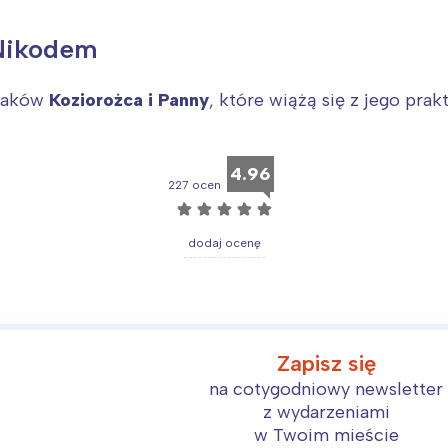
rójmiasto
Południe
oznań
Północ
 Nikodem
rocław
Wszystkie
znaków
Koziorożca i Panny
, które wiążą się z jego pr
Wybieram
4.96
227 ocen
☆
☆
☆
☆
☆
dodaj ocenę
Zapisz się
na cotygodniowy newsletter
z wydarzeniami
w Twoim mieście