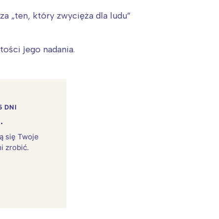
a „ten, który zwycięża dla ludu”
ości jego nadania.
5 DNI
.
rą się Twoje
i zrobić.