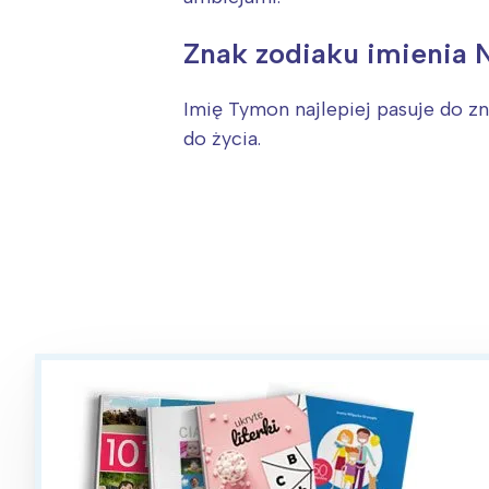
T
P
Znak zodiaku imienia
W
Imię Tymon najlepiej pasuje do 
do życia.