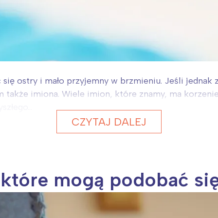
ię ostry i mało przyjemny w brzmieniu. Jeśli jednak 
m także imiona. Wiele imion, które znamy, ma korzenie
szłego...
CZYTAJ DALEJ
, które mogą podobać si