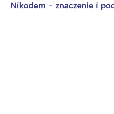
Nikodem - znaczenie i po
Wiosenny koncert ptaków na płocie
Kwitnąca wiśn