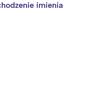
chodzenie imienia
ia i jej płatki
Pszczoła i kwitnący ul