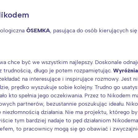
Nikodem
rologiczna
ÓSEMKA
, pasująca do osób kierujących si
 chce być we wszystkim najlepszy. Doskonale odnajduj
z trudnością, długo je potem rozpamiętując.
Wyróżnia 
rzekładać na interesujące i inspirujące rozmowy. Jest 
zie, prędko wyszukuje sobie kolejny. Trudno go usaty
mało kto spełnia jego oczekiwania. Przez to Nikodem m
Interesują mnie wydarzenia z tego regionu
iowych partnerów, bezustannie poszukując ideału. Ni
 niezłomnością działania. Nie ma projektu, którego by s
arszawa
Śląsk
ywiście tym bardziej nadaje to pęd działaniom Nikodem
 szefem, to pracownicy mogą się go obawiać i zwyczajn
ódź
Kraków