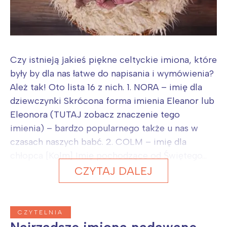
Czy istnieją jakieś piękne celtyckie imiona, które
były by dla nas łatwe do napisania i wymówienia?
Ależ tak! Oto lista 16 z nich. 1. NORA – imię dla
dziewczynki Skrócona forma imienia Eleanor lub
Eleonora (TUTAJ zobacz znaczenie tego
imienia) – bardzo popularnego także u nas w
czasach naszych babć. 2. COLM – imię dla
chłopca [Kolm] Imię pochodzące od Świętego...
CZYTAJ DALEJ
CZYTELNIA