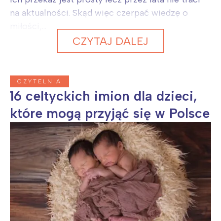
na aktualności. Skąd więc czerpać wiedzę o
miłości,...
CZYTAJ DALEJ
CZYTELNIA
16 celtyckich imion dla dzieci,
które mogą przyjąć się w Polsce