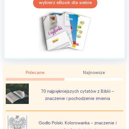
Łódź
Kraków
wybierz eBook dla siebie
Trójmiasto
Południe
Poznań
Północ
Wrocław
Wszystkie
Wybieram
Polecane
Najnowsze
70 najpiękniejszych cytatów z Biblii -
znaczenie i pochodzenie imienia
Godło Polski. Kolorowanka - znaczenie i