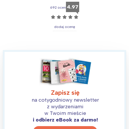
4.97
692 ocen
☆
☆
☆
☆
☆
dodaj ocenę
Zapisz się
Interesują mnie wydarzenia z
na cotygodniowy newsletter
tego regionu:
z wydarzeniami
w Twoim mieście
i odbierz eBook za darmo!
Warszawa
Śląsk