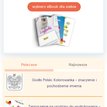
Warszawa
Śląsk
wybierz eBook dla siebie
Łódź
Kraków
Trójmiasto
Południe
Poznań
Północ
Wrocław
Wszystkie
Wybieram
Polecane
Najnowsze
Godło Polski. Kolorowanka - znaczenie i
pochodzenie imienia
Zaproszenie na urodziny do wydrukowania -