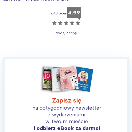
4.99
643 ocen
☆
☆
☆
☆
☆
dodaj ocenę
Zapisz się
Interesują mnie wydarzenia z
na cotygodniowy newsletter
tego regionu:
z wydarzeniami
w Twoim mieście
i odbierz eBook za darmo!