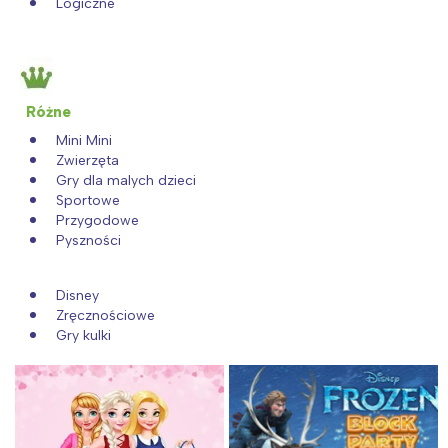
Logiczne
Różne
Mini Mini
Interesują mnie wydarzenia z
Zwierzęta
Gry dla malych dzieci
tego regionu:
Sportowe
Przygodowe
Pyszności
Warszawa
Śląsk
Łódź
Kraków
Disney
Trójmiasto
Południe
Zręcznościowe
Gry kulki
Poznań
Północ
Wrocław
Wszystkie
Wybieram