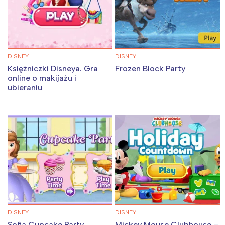
DISNEY
DISNEY
Księżniczki Disneya. Gra
Frozen Block Party
online o makijażu i
ubieraniu
DISNEY
DISNEY
Sofia Cupcake Party
Mickey Mouse Clubhouse –