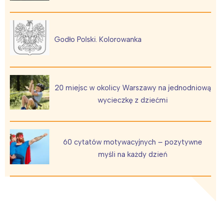
Interesują mnie wydarzenia z
Godło Polski. Kolorowanka
tego regionu:
Warszawa
Śląsk
20 miejsc w okolicy Warszawy na jednodniową
Łódź
Kraków
wycieczkę z dziećmi
Trójmiasto
Południe
Poznań
Północ
Wrocław
Wszystkie
60 cytatów motywacyjnych – pozytywne
myśli na każdy dzień
Wybieram