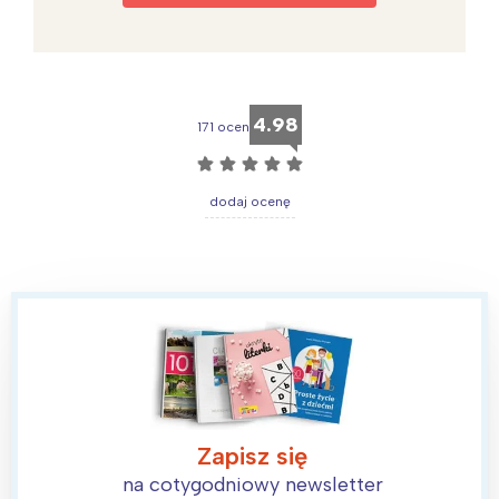
4.98
171 ocen
☆
☆
☆
☆
☆
dodaj ocenę
Zapisz się
na cotygodniowy newsletter