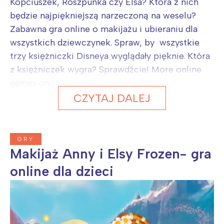
Kopciuszek, Roszpunka czy Elsa? Która z nich
będzie najpiękniejszą narzeczoną na weselu?
Zabawna gra online o makijażu i ubieraniu dla
wszystkich dziewczynek. Spraw, by wszystkie
trzy księżniczki Disneya wyglądały pięknie. Która
z księżniczek wygra? Sprawdźcie! More online
games on...
CZYTAJ DALEJ
GRY
Makijaż Anny i Elsy Frozen- gra
online dla dzieci