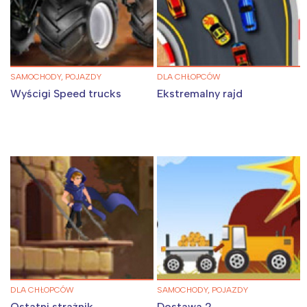
SAMOCHODY, POJAZDY
DLA CHŁOPCÓW
Wyścigi Speed trucks
Ekstremalny rajd
DLA CHŁOPCÓW
SAMOCHODY, POJAZDY
Ostatni strażnik
Dostawa 2