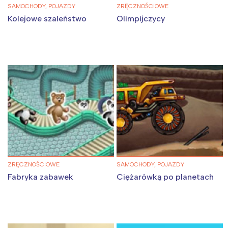
Warszawa
Śląsk
SAMOCHODY, POJAZDY
ZRĘCZNOŚCIOWE
Kolejowe szaleństwo
Olimpijczycy
Łódź
Kraków
Trójmiasto
Południe
Poznań
Północ
Wrocław
Wszystkie
Wybieram
ZRĘCZNOŚCIOWE
SAMOCHODY, POJAZDY
Fabryka zabawek
Ciężarówką po planetach