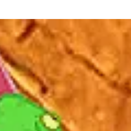
ia i jej płatki
Pszczoła i kwitnący ul