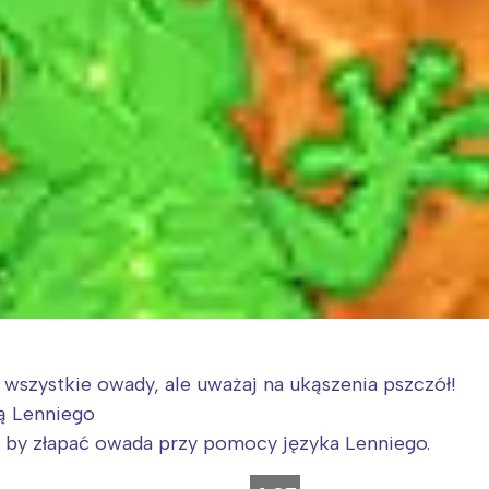
szystkie owady, ale uważaj na ukąszenia pszczół!
ą Lenniego
y by złapać owada przy pomocy języka Lenniego.