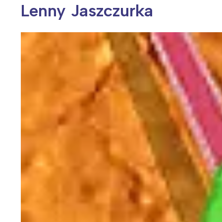
Lenny Jaszczurka
Wiosenny koncert ptaków na płocie
Kwitnąca wiśn