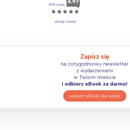
4.97
495 ocen
☆
☆
☆
☆
☆
dodaj ocenę
Zapisz się
na cotygodniowy newsletter
z wydarzeniami
w Twoim mieście
i odbierz eBook za darmo!
wybierz eBook dla siebie