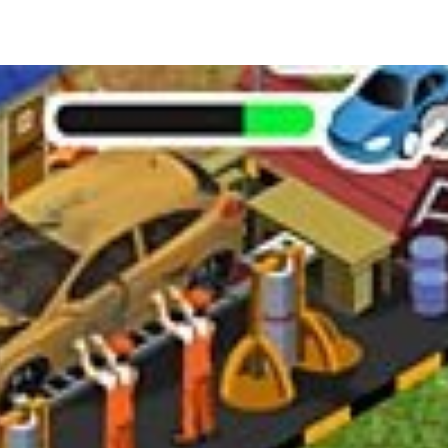
ia i jej płatki
Pszczoła i kwitnący ul