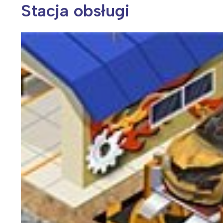
Stacja obsługi
Wiosenny koncert ptaków na płocie
Kwitnąca wiśn