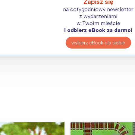
Zapisz się
Interesują mnie wydarzenia z tego regionu
na cotygodniowy newsletter
z wydarzeniami
arszawa
Śląsk
w Twoim mieście
i odbierz eBook za darmo!
ódź
Kraków
rójmiasto
Południe
wybierz eBook dla siebie
oznań
Północ
rocław
Wszystkie
Wybieram