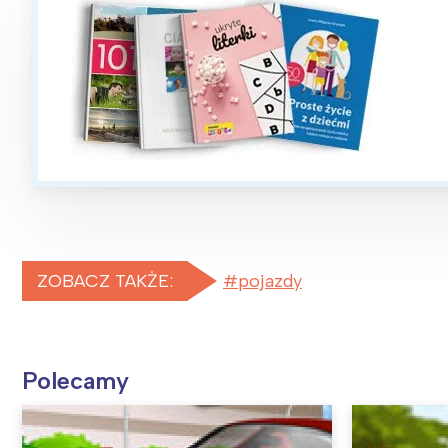
W
Ł
T
P
W
ZOBACZ TAKŻE:
pojazdy
Polecamy