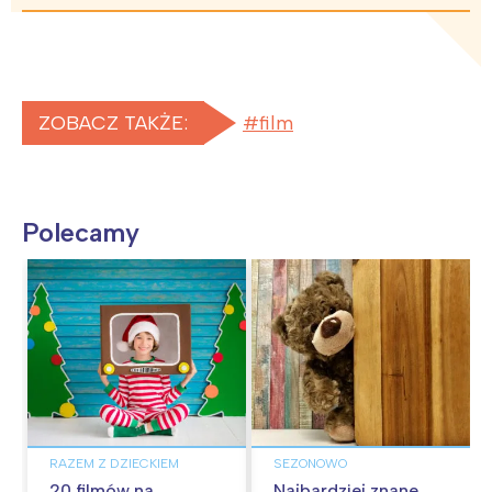
ZOBACZ TAKŻE:
film
Polecamy
RAZEM Z DZIECKIEM
SEZONOWO
20 filmów na
Najbardziej znane