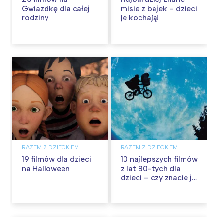
Gwiazdkę dla całej
misie z bajek – dzieci
rodziny
je kochają!
RAZEM Z DZIECKIEM
RAZEM Z DZIECKIEM
19 filmów dla dzieci
10 najlepszych filmów
na Halloween
z lat 80-tych dla
dzieci – czy znacie je
wszystkie?