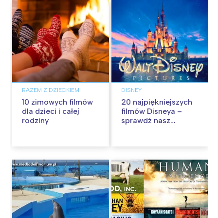
RAZEM Z DZIECKIEM
DISNEY
10 zimowych filmów
20 najpiękniejszych
dla dzieci i całej
filmów Disneya –
rodziny
sprawdź nasz
ranking!