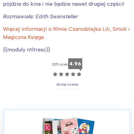
pójdzie do kina i nie będzie nawet drugiej części!
Łódź
Kraków
Trójmiasto
Południe
Rozmawiała: Edith Swansteller
Poznań
Północ
Więcej informacji o filmie Czarodziejka Lili, Smok i
Wrocław
Wszystkie
Magiczna Księga
{{moduly ntltresc}}
Wybieram
4.96
325 ocen
☆
☆
☆
☆
☆
dodaj ocenę