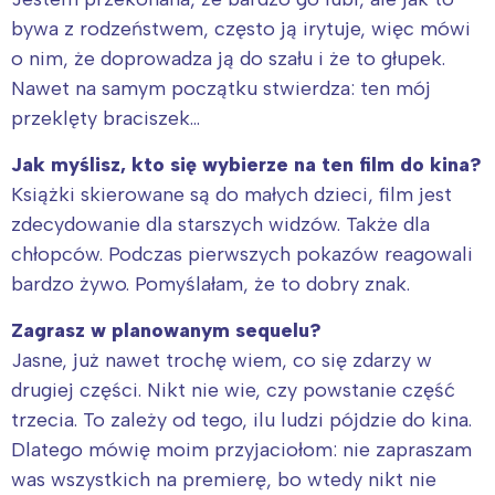
bywa z rodzeństwem, często ją irytuje, więc mówi
o nim, że doprowadza ją do szału i że to głupek.
Nawet na samym początku stwierdza: ten mój
przeklęty braciszek…
Jak myślisz, kto się wybierze na ten film do kina?
Książki skierowane są do małych dzieci, film jest
zdecydowanie dla starszych widzów. Także dla
chłopców. Podczas pierwszych pokazów reagowali
bardzo żywo. Pomyślałam, że to dobry znak.
Zagrasz w planowanym sequelu?
Jasne, już nawet trochę wiem, co się zdarzy w
Interesują mnie wydarzenia z
drugiej części. Nikt nie wie, czy powstanie część
tego regionu:
trzecia. To zależy od tego, ilu ludzi pójdzie do kina.
Dlatego mówię moim przyjaciołom: nie zapraszam
was wszystkich na premierę, bo wtedy nikt nie
Warszawa
Śląsk