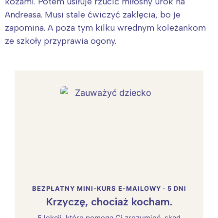
kozami. Potem usiłuje rzucić miłosny urok na
Andreasa. Musi stale ćwiczyć zaklęcia, bo je
zapomina. A poza tym kilku wrednym koleżankom
ze szkoły przyprawia ogony.
BEZPŁATNY MINI-KURS E-MAILOWY · 5 DNI
Krzyczę, chociaż kocham.
5 lekcji, które pomogą Ci zrozumieć, skąd