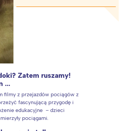
idoki? Zatem ruszamy!
m …
m filmy z przejazdów pociągów z
przeżyć fascynującą przygodę i
ożenie edukacyjne – dzieci
emierzyły pociągami.