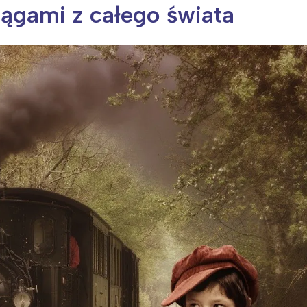
iągami z całego świata
ia i jej płatki
Pszczoła i kwitnący ul