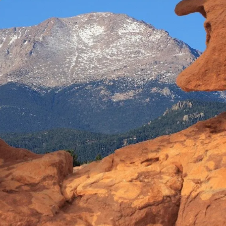
Interesują mnie wydarzenia z tego regionu
arszawa
Śląsk
ódź
Kraków