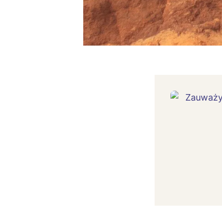
T
P
W