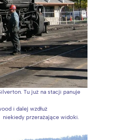
lverton. Tu już n
a stacji panuje
od i dalej wzdłuż
ż niekiedy przerażające widoki.