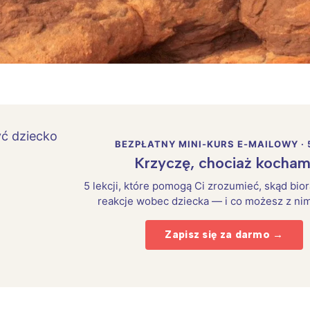
rójmiasto
Południe
oznań
Północ
rocław
Wszystkie
Wybieram
BEZPŁATNY MINI-KURS E-MAILOWY · 
Krzyczę, chociaż kocham
5 lekcji, które pomogą Ci zrozumieć, skąd bio
reakcje wobec dziecka — i co możesz z nim
Zapisz się za darmo →