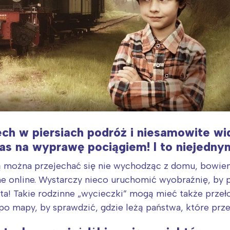
ech w piersiach podróż i niesamowite w
s na wyprawę pociągiem! I to niejedny
ją można przejechać się nie wychodząc z domu, bowie
ne online. Wystarczy nieco uruchomić wyobraźnię, by 
ta! Takie rodzinne „wycieczki” mogą mieć także przeł
o mapy, by sprawdzić, gdzie leżą państwa, które prz