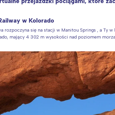
tualne przejażdżki pociągami, które za
Railway w Kolorado
 rozpoczyna się na stacji w Manitou Springs , a Ty w
rado, mający 4 302 m wysokości nad poziomem morza.