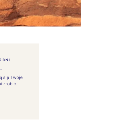
5 DNI
.
rą się Twoje
i zrobić.