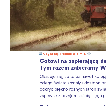
Czyta się średnio w 6 min.
Gotowi na zapierającą d
Tym razem zabieramy Wa
Okazuje się, że teraz nawet kole
całego świata zostały udostępnio
odkryć piękno różnych stron świa
zapewne z przyjemnością sięgną p