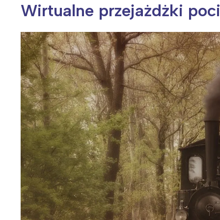
Wirtualne przejażdżki poc
Wiosenny koncert ptaków na płocie
Kwitnąca wiśn