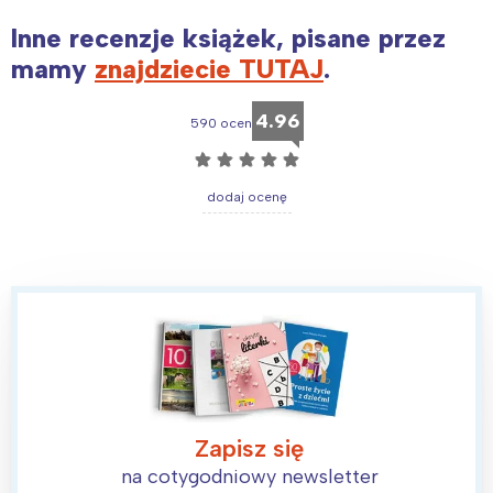
Inne recenzje książek, pisane przez
mamy
znajdziecie TUTAJ
.
Interesują mnie wydarzenia z
4.96
tego regionu:
590 ocen
☆
☆
☆
☆
☆
Warszawa
Śląsk
dodaj ocenę
Łódź
Kraków
Trójmiasto
Południe
Poznań
Północ
Wrocław
Wszystkie
Wybieram
Zapisz się
na cotygodniowy newsletter