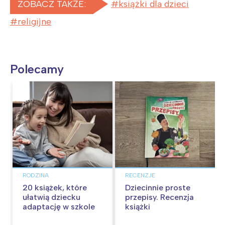
ZOBACZ TAKŻE:
książki dla dzieci
religijne
Polecamy
RODZINA
RECENZJE
20 książek, które
Dziecinnie proste
ułatwią dziecku
przepisy. Recenzja
adaptację w szkole
książki