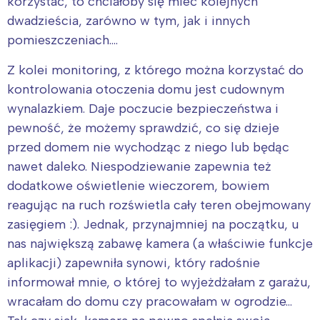
korzystać, to chciałoby się mieć kolejnych
dwadzieścia, zarówno w tym, jak i innych
pomieszczeniach….
Z kolei monitoring, z którego można korzystać do
kontrolowania otoczenia domu jest cudownym
wynalazkiem. Daje poczucie bezpieczeństwa i
Interesują mnie wydarzenia z
pewność, że możemy sprawdzić, co się dzieje
tego regionu:
przed domem nie wychodząc z niego lub będąc
nawet daleko. Niespodziewanie zapewnia też
Warszawa
Śląsk
dodatkowe oświetlenie wieczorem, bowiem
reagując na ruch rozświetla cały teren obejmowany
Łódź
Kraków
zasięgiem :). Jednak, przynajmniej na początku, u
Trójmiasto
Południe
nas największą zabawę kamera (a właściwie funkcje
Poznań
Północ
aplikacji) zapewniła synowi, który radośnie
Wrocław
Wszystkie
informował mnie, o której to wyjeżdżałam z garażu,
wracałam do domu czy pracowałam w ogrodzie…
Wybieram