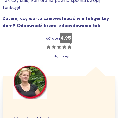
Tak czy siak, kamera na pewno spełnia swoją
funkcję!
Zatem, czy warto zainwestować w inteligentny
dom? Odpowiedź brzmi: zdecydowanie tak!
4.95
661 ocen
☆
☆
☆
☆
☆
dodaj ocenę