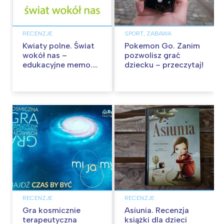
RECENZJE
SPORT, ZABAWA
Kwiaty polne. Świat
Pokemon Go. Zanim
wokół nas –
pozwolisz grać
edukacyjne memo.
dziecku – przeczytaj!
Recenzja
RECENZJE
RECENZJE
Gra kosmicznie
Asiunia. Recenzja
terapeutyczna
książki dla dzieci