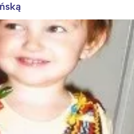
ńską
ia i jej płatki
Pszczoła i kwitnący ul