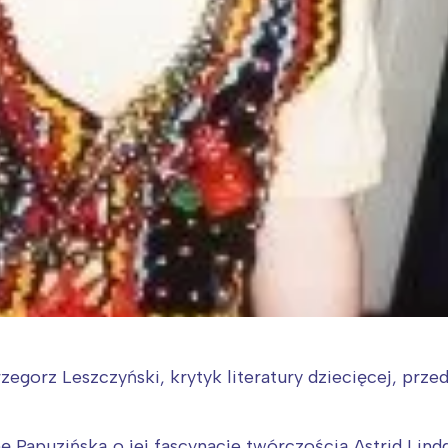
zegorz Leszczyński, krytyk literatury dziecięcej, prz
 Papuzińską o jej fascynacje twórczością Astrid Lind