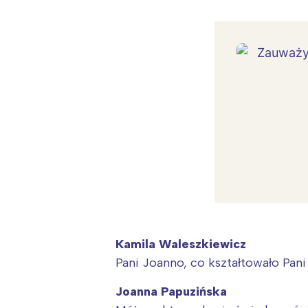
Kamila Waleszkiewicz
Pani Joanno, co kształtowało Pani
W
Ł
Joanna Papuzińska