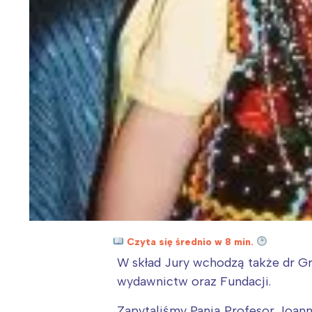
Czyta się średnio w 8 min.
W skład Jury wchodzą także dr Gr
wydawnictw oraz Fundacji.
Zapytaliśmy Panią Profesor Joannę