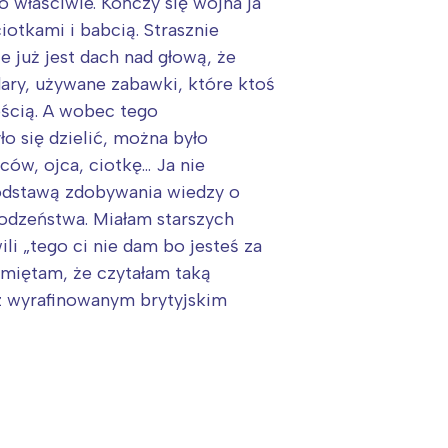
 właściwie. Kończy się wojna ja
otkami i babcią. Strasznie
e już jest dach nad głową, że
ary, używane zabawki, które ktoś
ością. A wobec tego
 się dzielić, można było
ców, ojca, ciotkę… Ja nie
 Podstawą zdobywania wiedzy o
rodzeństwa. Miałam starszych
li „tego ci nie dam bo jesteś za
amiętam, że czytałam taką
 z wyrafinowanym brytyjskim