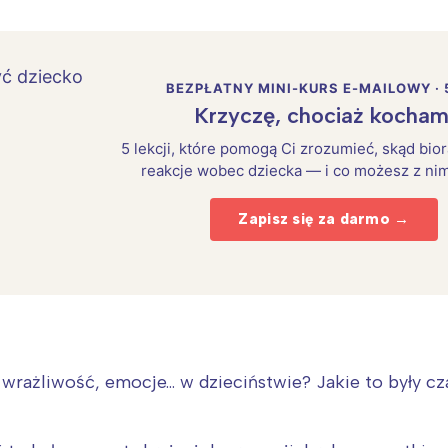
BEZPŁATNY MINI-KURS E-MAILOWY · 
Krzyczę, chociaż kocham
5 lekcji, które pomogą Ci zrozumieć, skąd bio
reakcje wobec dziecka — i co możesz z nim
Zapisz się za darmo →
Interesują mnie wydarzenia z tego regionu
 wrażliwość, emocje… w dzieciństwie? Jakie to były cz
arszawa
Śląsk
ódź
Kraków