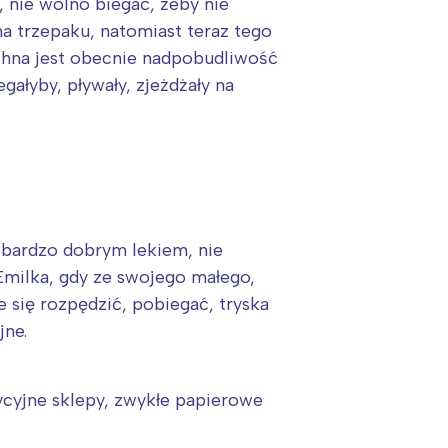
 nie wolno biegać, żeby nie
na trzepaku, natomiast teraz tego
echna jest obecnie nadpobudliwość
gałyby, pływały, zjeżdżały na
t bardzo dobrym lekiem, nie
Emilka, gdy ze swojego małego,
 się rozpędzić, pobiegać, tryska
jne.
dycyjne sklepy, zwykłe papierowe