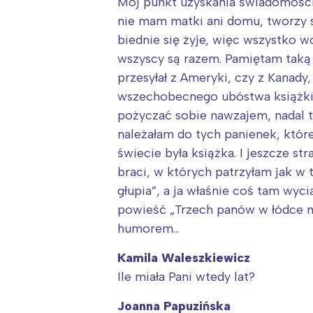
T
Mój punkt uzyskania świadomości 
nie mam matki ani domu, tworzy si
P
biednie się żyje, więc wszystko wo
W
wszyscy są razem. Pamiętam taką 
przesyłał z Ameryki, czy z Kanad
wszechobecnego ubóstwa książki 
pożyczać sobie nawzajem, nadal ta
należałam do tych panienek, któr
świecie była książka. I jeszcze s
braci, w których patrzyłam jak w 
głupia”, a ja właśnie coś tam wy
powieść „Trzech panów w łódce ni
humorem…
Kamila Waleszkiewicz
Ile miała Pani wtedy lat?
Joanna Papuzińska