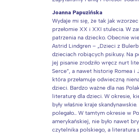
Joanna Papuzińska
Wydaje mi się, że tak jak wzorzec 
przełomie XX i XXI stulecia. W z
patrzenia na dziecko. Obecnie wie
Astrid Lindgren – „Dzieci z Buler
dzieciach robiących psikusy. Na p
jej pisanie zrodziło wręcz nurt li
Serce”, a nawet historię Romea i J
która przełamuje odwieczną nien
dzieci. Bardzo ważne dla nas Pola
literaturę dla dzieci. W okresie,
były właśnie kraje skandynawskie
polegało… W tamtym okresie w Pols
amerykańskiej, nie było nawet bryt
czytelnika polskiego, a literatura