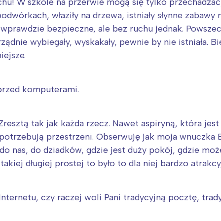
chu! W szkole na przerwie mogą się tylko przechadzać,
podwórkach, właziły na drzewa, istniały słynne zabawy 
e, wprawdzie bezpieczne, ale bez ruchu jednak. Powsz
ządnie wybiegały, wyskakały, pewnie by nie istniała. Bie
iejsze.
 przed komputerami.
resztą tak jak każda rzecz. Nawet aspiryną, która jes
i potrzebują przestrzeni. Obserwuję jak moja wnuczka 
o nas, do dziadków, gdzie jest duży pokój, gdzie może
akiej długiej prostej to było to dla niej bardzo atrakcy
 Internetu, czy raczej woli Pani tradycyjną pocztę, tra