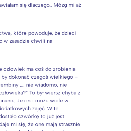
anawiałam się dlaczego… Mózg mi aż
actwa, które powoduje, że dzieci
c w zasadzie chwili na
e człowiek ma coś do zrobienia
m by dokonać czegoś wielkiego –
rembiny „… nie wiadomo, nie
człowieka?” To był wiersz chyba z
onanie, że ono może wiele w
k dodatkowych zajęć. W te
ostało czwórkę to już jest
aje mi się, że one mają strasznie