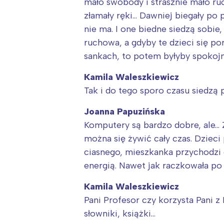
mało swobody i strasznie mało ru
złamały ręki… Dawniej biegały po 
nie ma. I one biedne siedzą sobi
ruchowa, a gdyby te dzieci się por
sankach, to potem byłyby spokojn
Kamila Waleszkiewicz
Tak i do tego sporo czasu siedzą
Joanna Papuzińska
Komputery są bardzo dobre, ale… Z
można się żywić cały czas. Dziec
ciasnego, mieszkanka przychodzi d
energią. Nawet jak raczkowała po t
Kamila Waleszkiewicz
Pani Profesor czy korzysta Pani z
słowniki, książki…