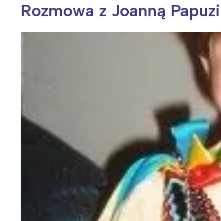
Rozmowa z Joanną Papuzi
Wiosenny koncert ptaków na płocie
Kwitnąca wiśn