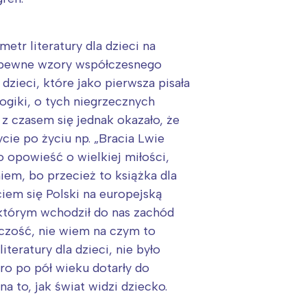
etr literatury dla dzieci na
ła pewne wzory współczesnego
zieci, które jako pierwsza pisała
gogiki, o tych niegrzecznych
z czasem się jednak okazało, że
ycie po życiu np. „Bracia Lwie
to opowieść o wielkiej miłości,
em, bo przecież to książka dla
iem się Polski na europejską
, którym wchodził do nas zachód
rczość, nie wiem na czym to
teratury dla dzieci, nie było
ero po pół wieku dotarły do
na to, jak świat widzi dziecko.