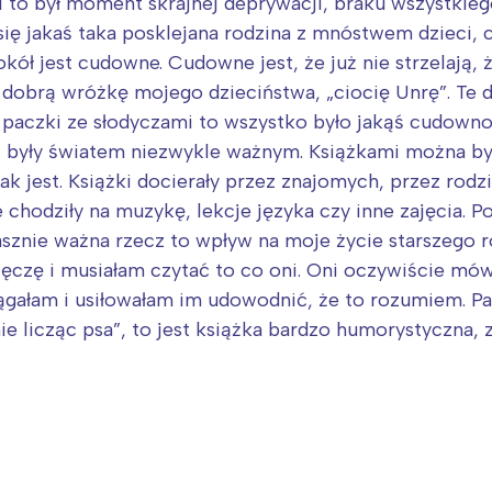
rójmiasto
Południe
to był moment skrajnej deprywacji, braku wszystkiego
ę jakaś taka posklejana rodzina z mnóstwem dzieci, ci
oznań
Północ
kół jest cudowne. Cudowne jest, że już nie strzelają, ż
rocław
Wszystkie
dobrą wróżkę mojego dzieciństwa, „ciocię Unrę”. Te d
y, paczki ze słodyczami to wszystko było jakąś cudown
Wybieram
były światem niezwykle ważnym. Książkami można było
k jest. Książki docierały przez znajomych, przez rodzi
e chodziły na muzykę, lekcje języka czy inne zajęcia.
trasznie ważna rzecz to wpływ na moje życie starszego 
tęczę i musiałam czytać to co oni. Oni oczywiście mówi
ciągałam i usiłowałam im udowodnić, że to rozumiem. P
e licząc psa”, to jest książka bardzo humorystyczna,