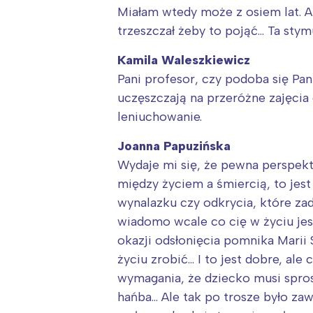
Miałam wtedy może z osiem lat. Al
trzeszczał żeby to pojąć… Ta sty
Kamila Waleszkiewicz
Pani profesor, czy podoba się Pan
uczęszczają na przeróżne zajęcia 
leniuchowanie.
Joanna Papuzińska
Wydaje mi się, że pewna perspekt
między życiem a śmiercią, to jes
wynalazku czy odkrycia, które za
wiadomo wcale co cię w życiu jes
okazji odsłonięcia pomnika Marii
życiu zrobić… I to jest dobre, al
wymagania, że dziecko musi spros
hańba… Ale tak po trosze było zaw