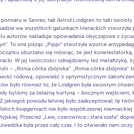
pomiaru w Sevres, tak Astrid Lindgren to taki swoisty m
asadzie we wszystkich gatunkach literackich stworzy
lu autorów naśladuje opowiadania obyczajowe z życia d
byn”. To ona pisząc „Pippi” stworzyła wzorce antypeda
oczątku oburzano się mówiąc, że jest konetestatorką, 
teracki. W jej twórczości odnajdziemy też metafizykę, ż
ulii – „Ronia córka zbójnika”. „Ronia córka zbójnika” 
awiść rodową, opowieść z optymistycznym zakończeni
ków było również to, że Lindgren była swoistym otwarc
 kiedy byliśmy za żelazną kurtyną – bocznym wejściem
. Z jakiegoś powodu łatwiej było zaakceptować tę twó
kich księgarniach nie było współczesnej niemieckiej li
yjskiej. Przecież „Lew, czarownica i stara szafa” dopi
 szwedzka była przez cały czas. I to otwierało nam oczy 