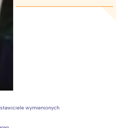
edstawiciele wymienionych
gren.