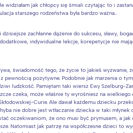
e widziałam jak chłopcy się śmiali czytając to i zast
mulacja starszego rodzeństwa była bardzo ważna…
i dzisiejsze zachłanne dążenie do sukcesu, sławy, bog
dodatkowe, indywidualne lekcje, korepetycje nie mają
ywa, świadomość tego, że życie to jakieś wyzwanie, ż
t z pewnością pozytywne. Podobnie jak marzenia o ty
dziwi ludzkość. Pamiętam taki wiersz Ewy Szelburg-Za
zcze czeka, może właśnie ty wyrośniesz na wielkiego 
 Skłodowskiej-Curie. Ale dawał każdemu dziecku przek
e chyba nie dobre jest wtłaczanie dziecka w taki młyne
tać oczekiwaniom, że ono musi być prymusem, a jak d
sze. Natomiast jak patrzę na współczesne dzieci to wyd