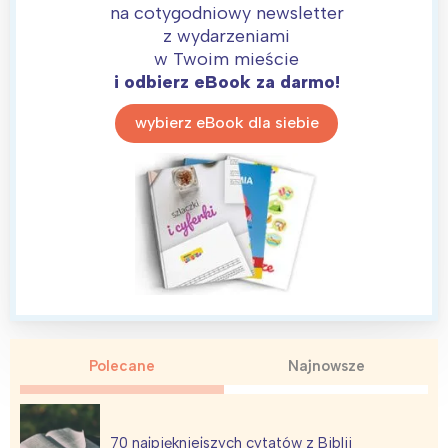
na cotygodniowy newsletter
z wydarzeniami
w Twoim mieście
i odbierz eBook za darmo!
wybierz eBook dla siebie
Interesują mnie wydarzenia z
tego regionu:
Polecane
Najnowsze
Warszawa
Śląsk
Łódź
Kraków
70 najpiękniejszych cytatów z Biblii